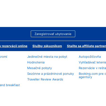
Zaregistrovať ubytovanie
 rezervácii online
Služby zákazníkom
Staňte sa affiliate partn
kromí
Jedinečné miesta na pobyt
Autopožičovňa
Hodnotenia
Vyhľadávač leteni
Mesačné pobyty
Rezervácie v rešt
Sezónne a prázdninové ponuky
Booking.com pre 
agentúry
Traveller Review Awards
and breakfast