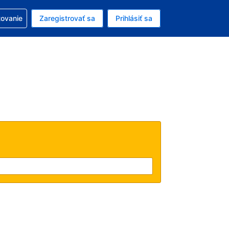
ezerváciou
tovanie
Zaregistrovať sa
Prihlásiť sa
ú menu Americký dolár
e zvolený jazyk V slovenčine