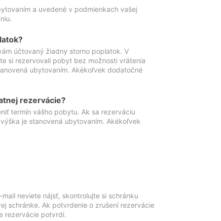
ubytovaním a uvedené v podmienkach vašej
niu.
latok?
vám účtovaný žiadny storno poplatok. V
te si rezervovali pobyt bez možnosti vrátenia
 stanovená ubytovaním. Akékoľvek dodatočné
atnej rezervácie?
niť termín vášho pobytu. Ak sa rezerváciu
o výška je stanovená ubytovaním. Akékoľvek
mail neviete nájsť, skontrolujte si schránku
vej schránke. Ak potvrdenie o zrušení rezervácie
 rezervácie potvrdí.