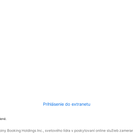
Prihlásenie do extranetu
dené.
ny Booking Holdings Inc., svetového lídra v poskytovaní online služieb zamera