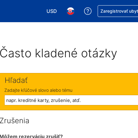
USD
Získajte pomoc s r
Zaregistrovať uby
Vybrať menu. Momentálne máte zvolen
Vybrať jazyk. Momentálne mát
Často kladené otázky
Hľadať
Zadajte kľúčové slovo alebo tému
Zrušenia
Môžem rezerváciu zrušiť?