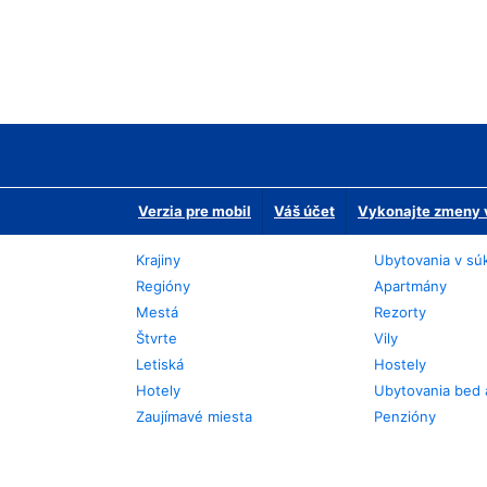
Verzia pre mobil
Váš účet
Vykonajte zmeny v
Krajiny
Ubytovania v sú
Regióny
Apartmány
Mestá
Rezorty
Štvrte
Vily
Letiská
Hostely
Hotely
Ubytovania bed 
Zaujímavé miesta
Penzióny