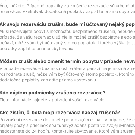
Áno, môžete. Prípadné poplatky za zrušenie rezervácie sú určené 
rezervácie. Akékoľvek dodatočné poplatky zaplatíte priamo ubytova
Ak svoju rezerváciu zruším, bude mi účtovaný nejaký pop
Ak si rezervujete pobyt s možnosťou bezplatného zrušenia, nebude 
prípade, že vašu rezerváciu už nie je možné zrušiť bezplatne alebo s
peňazí, môže vám byť účtovaný storno poplatok, ktorého výška je
poplatky zaplatíte priamo ubytovaniu.
Môžem zrušiť alebo zmeniť termín pobytu v prípade nevr
V prípade rezervácie bez možnosti vrátenia peňazí nie je možné zme
rozhodnete zrušiť, môže vám byť účtovaný storno poplatok, ktoréh
dodatočné poplatky zaplatíte priamo ubytovaniu.
Kde nájdem podmienky zrušenia rezervácie?
Tieto informácie nájdete v potvrdení vašej rezervácie.
Ako zistím, či bola moja rezervácia naozaj zrušená?
Po zrušení rezervácie dostanete potvrdzujúci e-mail. V prípade, že e-
prijatej pošty a priečinok spam/nevyžiadaná pošta vo svojej e-mailo
nedostanete do 24 hodín, kontaktujte ubytovanie, ktoré vám zrušenie