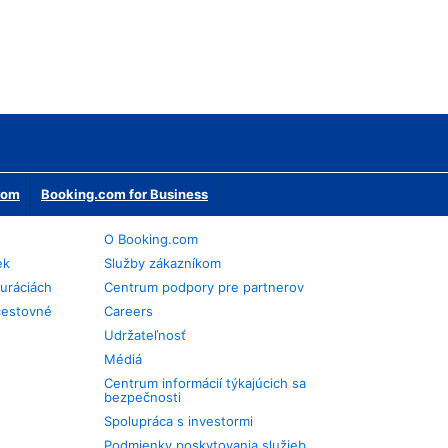
erom
Booking.com for Business
O Booking.com
ek
Služby zákazníkom
auráciách
Centrum podpory pre partnerov
cestovné
Careers
Udržateľnosť
Médiá
Centrum informácií týkajúcich sa
bezpečnosti
Spolupráca s investormi
Podmienky poskytovania služieb