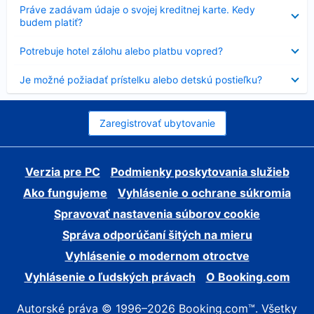
Nezobrazuje
Práve zadávam údaje o svojej kreditnej karte. Kedy
sa
budem platiť?
Nezobrazuje
Potrebuje hotel zálohu alebo platbu vopred?
sa
Nezobrazuje
Je možné požiadať prístelku alebo detskú postieľku?
sa
Zaregistrovať ubytovanie
Verzia pre PC
Podmienky poskytovania služieb
Ako fungujeme
Vyhlásenie o ochrane súkromia
Spravovať nastavenia súborov cookie
Správa odporúčaní šitých na mieru
Vyhlásenie o modernom otroctve
Vyhlásenie o ľudských právach
O Booking.com
Autorské práva © 1996–2026 Booking.com™. Všetky