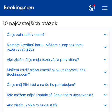
10 najčastejších otázok
Nezobrazuje
Čo je zahrnuté v cene?
sa
Nezobrazuje
Nemám kreditnú kartu. Môžem si napriek tomu
sa
rezervovať izbu?
Nezobrazuje
Ako zistím, či je moja rezervácia potvrdená?
sa
Nezobrazuje
Môžem zrušiť alebo zmeniť svoju rezerváciu cez
sa
Booking.com?
Nezobrazuje
Čo je môj PIN kód a na čo ho potrebujem?
sa
Nezobrazuje
Kde môžem nájsť kontaktné údaje tohto ubytovania?
sa
Nezobrazuje
Ako zistím, koľko to bude stáť?
sa