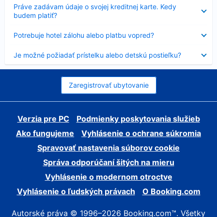
Nezobrazuje
Práve zadávam údaje o svojej kreditnej karte. Kedy
sa
budem platiť?
Nezobrazuje
Potrebuje hotel zálohu alebo platbu vopred?
sa
Nezobrazuje
Je možné požiadať prístelku alebo detskú postieľku?
sa
Zaregistrovať ubytovanie
Verzia pre PC
Podmienky poskytovania služieb
Ako fungujeme
Vyhlásenie o ochrane súkromia
Spravovať nastavenia súborov cookie
Správa odporúčaní šitých na mieru
Vyhlásenie o modernom otroctve
Vyhlásenie o ľudských právach
O Booking.com
Autorské práva © 1996–2026 Booking.com™. Všetky