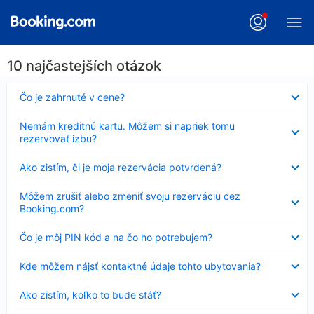
10 najčastejších otázok
Nezobrazuje
Čo je zahrnuté v cene?
sa
Nezobrazuje
Nemám kreditnú kartu. Môžem si napriek tomu
sa
rezervovať izbu?
Nezobrazuje
Ako zistím, či je moja rezervácia potvrdená?
sa
Nezobrazuje
Môžem zrušiť alebo zmeniť svoju rezerváciu cez
sa
Booking.com?
Nezobrazuje
Čo je môj PIN kód a na čo ho potrebujem?
sa
Nezobrazuje
Kde môžem nájsť kontaktné údaje tohto ubytovania?
sa
Nezobrazuje
Ako zistím, koľko to bude stáť?
sa