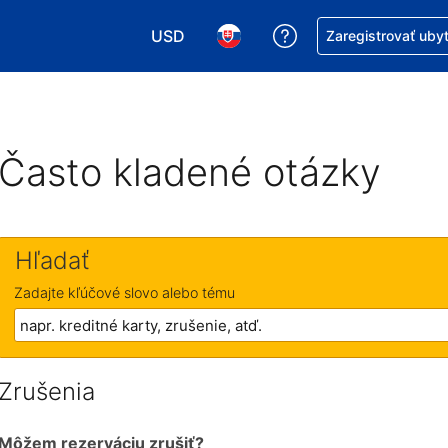
USD
Získajte pomoc s r
Zaregistrovať uby
Vybrať menu. Momentálne máte zvolen
Vybrať jazyk. Momentálne mát
Často kladené otázky
Hľadať
Zadajte kľúčové slovo alebo tému
Zrušenia
Môžem rezerváciu zrušiť?