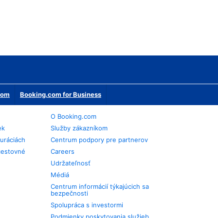
erom
Booking.com for Business
O Booking.com
ek
Služby zákazníkom
auráciách
Centrum podpory pre partnerov
cestovné
Careers
Udržateľnosť
Médiá
Centrum informácií týkajúcich sa
bezpečnosti
Spolupráca s investormi
Podmienky poskytovania služieb