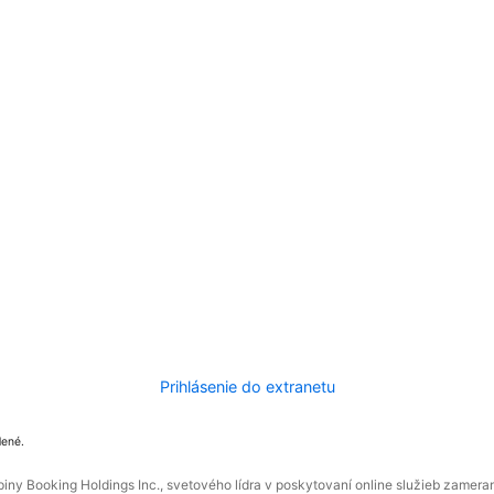
Prihlásenie do extranetu
dené.
ny Booking Holdings Inc., svetového lídra v poskytovaní online služieb zamera