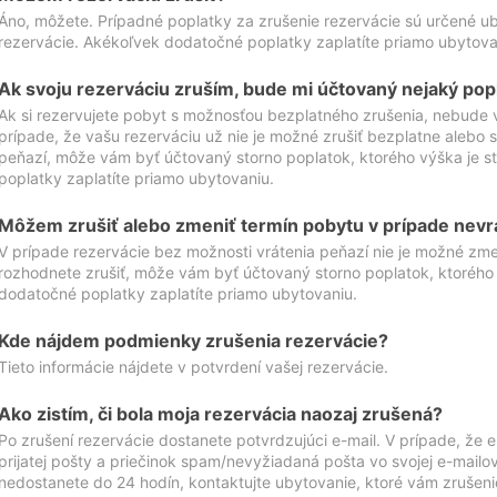
Áno, môžete. Prípadné poplatky za zrušenie rezervácie sú určené 
rezervácie. Akékoľvek dodatočné poplatky zaplatíte priamo ubytova
Ak svoju rezerváciu zruším, bude mi účtovaný nejaký pop
Ak si rezervujete pobyt s možnosťou bezplatného zrušenia, nebude 
prípade, že vašu rezerváciu už nie je možné zrušiť bezplatne alebo s
peňazí, môže vám byť účtovaný storno poplatok, ktorého výška je
poplatky zaplatíte priamo ubytovaniu.
Môžem zrušiť alebo zmeniť termín pobytu v prípade nevr
V prípade rezervácie bez možnosti vrátenia peňazí nie je možné zme
rozhodnete zrušiť, môže vám byť účtovaný storno poplatok, ktoréh
dodatočné poplatky zaplatíte priamo ubytovaniu.
Kde nájdem podmienky zrušenia rezervácie?
Tieto informácie nájdete v potvrdení vašej rezervácie.
Ako zistím, či bola moja rezervácia naozaj zrušená?
Po zrušení rezervácie dostanete potvrdzujúci e-mail. V prípade, že e-
prijatej pošty a priečinok spam/nevyžiadaná pošta vo svojej e-mailo
nedostanete do 24 hodín, kontaktujte ubytovanie, ktoré vám zrušenie