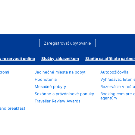
Zaregistrovať ubytovanie
 rezervácii online
Služby zákazníkom
Staňte sa affiliate partn
kromí
Jedinečné miesta na pobyt
Autopožičovňa
Hodnotenia
Vyhľadávač leteni
Mesačné pobyty
Rezervácie v rešt
Sezónne a prázdninové ponuky
Booking.com pre 
agentúry
Traveller Review Awards
and breakfast