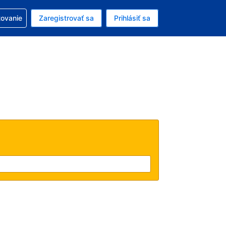
ezerváciou
tovanie
Zaregistrovať sa
Prihlásiť sa
ú menu Americký dolár
e zvolený jazyk V slovenčine