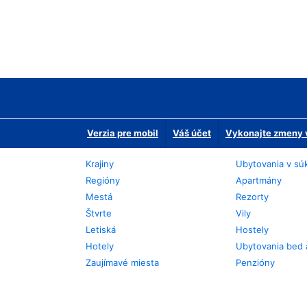
Verzia pre mobil
Váš účet
Vykonajte zmeny v
Krajiny
Ubytovania v sú
Regióny
Apartmány
Mestá
Rezorty
Štvrte
Vily
Letiská
Hostely
Hotely
Ubytovania bed 
Zaujímavé miesta
Penzióny