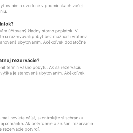
ubytovaním a uvedené v podmienkach vašej
niu.
latok?
vám účtovaný žiadny storno poplatok. V
te si rezervovali pobyt bez možnosti vrátenia
 stanovená ubytovaním. Akékoľvek dodatočné
atnej rezervácie?
niť termín vášho pobytu. Ak sa rezerváciu
o výška je stanovená ubytovaním. Akékoľvek
mail neviete nájsť, skontrolujte si schránku
vej schránke. Ak potvrdenie o zrušení rezervácie
 rezervácie potvrdí.