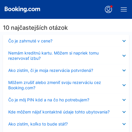
10 najčastejších otázok
Nezobrazuje
Čo je zahrnuté v cene?
sa
Nezobrazuje
Nemám kreditnú kartu. Môžem si napriek tomu
sa
rezervovať izbu?
Nezobrazuje
Ako zistím, či je moja rezervácia potvrdená?
sa
Nezobrazuje
Môžem zrušiť alebo zmeniť svoju rezerváciu cez
sa
Booking.com?
Nezobrazuje
Čo je môj PIN kód a na čo ho potrebujem?
sa
Nezobrazuje
Kde môžem nájsť kontaktné údaje tohto ubytovania?
sa
Nezobrazuje
Ako zistím, koľko to bude stáť?
sa