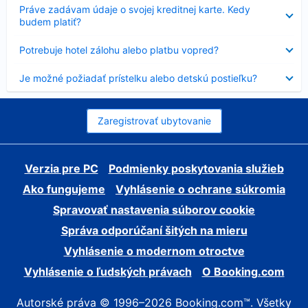
Nezobrazuje
Práve zadávam údaje o svojej kreditnej karte. Kedy
sa
budem platiť?
Nezobrazuje
Potrebuje hotel zálohu alebo platbu vopred?
sa
Nezobrazuje
Je možné požiadať prístelku alebo detskú postieľku?
sa
Zaregistrovať ubytovanie
Verzia pre PC
Podmienky poskytovania služieb
Ako fungujeme
Vyhlásenie o ochrane súkromia
Spravovať nastavenia súborov cookie
Správa odporúčaní šitých na mieru
Vyhlásenie o modernom otroctve
Vyhlásenie o ľudských právach
O Booking.com
Autorské práva © 1996–2026 Booking.com™. Všetky