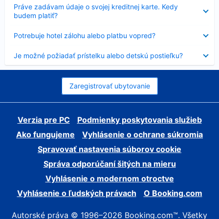
Nezobrazuje
Práve zadávam údaje o svojej kreditnej karte. Kedy
sa
budem platiť?
Nezobrazuje
Potrebuje hotel zálohu alebo platbu vopred?
sa
Nezobrazuje
Je možné požiadať prístelku alebo detskú postieľku?
sa
Zaregistrovať ubytovanie
Verzia pre PC
Podmienky poskytovania služieb
Ako fungujeme
Vyhlásenie o ochrane súkromia
Spravovať nastavenia súborov cookie
Správa odporúčaní šitých na mieru
Vyhlásenie o modernom otroctve
Vyhlásenie o ľudských právach
O Booking.com
Autorské práva © 1996–2026 Booking.com™. Všetky