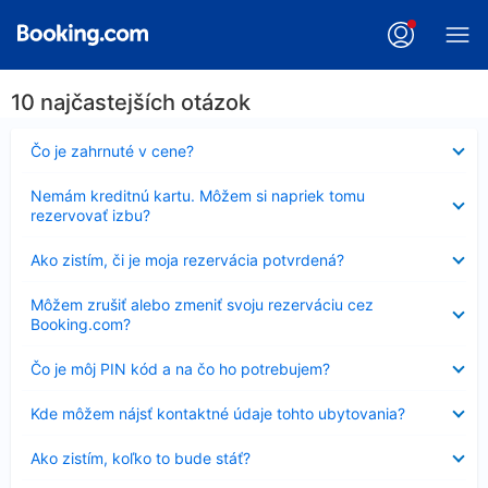
10 najčastejších otázok
Nezobrazuje
Čo je zahrnuté v cene?
sa
Nezobrazuje
Nemám kreditnú kartu. Môžem si napriek tomu
sa
rezervovať izbu?
Nezobrazuje
Ako zistím, či je moja rezervácia potvrdená?
sa
Nezobrazuje
Môžem zrušiť alebo zmeniť svoju rezerváciu cez
sa
Booking.com?
Nezobrazuje
Čo je môj PIN kód a na čo ho potrebujem?
sa
Nezobrazuje
Kde môžem nájsť kontaktné údaje tohto ubytovania?
sa
Nezobrazuje
Ako zistím, koľko to bude stáť?
sa