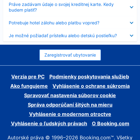
Nezobrazuje
Práve zadávam údaje o svojej kreditnej karte. Kedy
sa
budem platiť?
Nezobrazuje
Potrebuje hotel zálohu alebo platbu vopred?
sa
Nezobrazuje
Je možné požiadať prístelku alebo detskú postieľku?
sa
Zaregistrovať ubytovanie
Verzia pre PC
Podmienky poskytovania služieb
Ako fungujeme
Vyhlásenie o ochrane súkromia
Spravovať nastavenia súborov cookie
Správa odporúčaní šitých na mieru
Vyhlásenie o modernom otroctve
Vyhlásenie o ľudských právach
O Booking.com
Autorské práva © 1996–2026 Booking.com™. Všetky