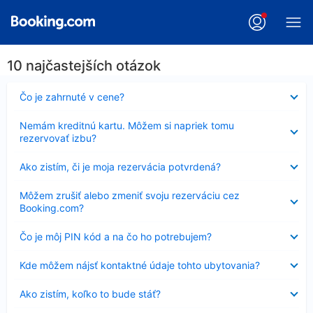
10 najčastejších otázok
Nezobrazuje
Čo je zahrnuté v cene?
sa
Nezobrazuje
Nemám kreditnú kartu. Môžem si napriek tomu
sa
rezervovať izbu?
Nezobrazuje
Ako zistím, či je moja rezervácia potvrdená?
sa
Nezobrazuje
Môžem zrušiť alebo zmeniť svoju rezerváciu cez
sa
Booking.com?
Nezobrazuje
Čo je môj PIN kód a na čo ho potrebujem?
sa
Nezobrazuje
Kde môžem nájsť kontaktné údaje tohto ubytovania?
sa
Nezobrazuje
Ako zistím, koľko to bude stáť?
sa