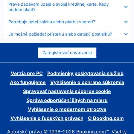
Nezobrazuje
Práve zadávam údaje o svojej kreditnej karte. Kedy
sa
budem platiť?
Nezobrazuje
Potrebuje hotel zálohu alebo platbu vopred?
sa
Nezobrazuje
Je možné požiadať prístelku alebo detskú postieľku?
sa
Zaregistrovať ubytovanie
Verzia pre PC
Podmienky poskytovania služieb
Ako fungujeme
Vyhlásenie o ochrane súkromia
Spravovať nastavenia súborov cookie
Správa odporúčaní šitých na mieru
Vyhlásenie o modernom otroctve
Vyhlásenie o ľudských právach
O Booking.com
Autorské práva © 1996–2026 Booking.com™. Všetky