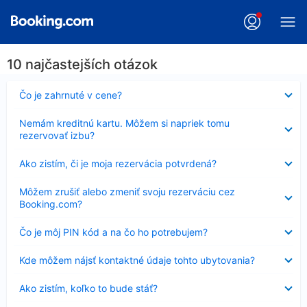
10 najčastejších otázok
Nezobrazuje
Čo je zahrnuté v cene?
sa
Nezobrazuje
Nemám kreditnú kartu. Môžem si napriek tomu
sa
rezervovať izbu?
Nezobrazuje
Ako zistím, či je moja rezervácia potvrdená?
sa
Nezobrazuje
Môžem zrušiť alebo zmeniť svoju rezerváciu cez
sa
Booking.com?
Nezobrazuje
Čo je môj PIN kód a na čo ho potrebujem?
sa
Nezobrazuje
Kde môžem nájsť kontaktné údaje tohto ubytovania?
sa
Nezobrazuje
Ako zistím, koľko to bude stáť?
sa