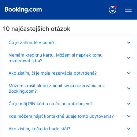
10 najčastejších otázok
Nezobrazuje
Čo je zahrnuté v cene?
sa
Nezobrazuje
Nemám kreditnú kartu. Môžem si napriek tomu
sa
rezervovať izbu?
Nezobrazuje
Ako zistím, či je moja rezervácia potvrdená?
sa
Nezobrazuje
Môžem zrušiť alebo zmeniť svoju rezerváciu cez
sa
Booking.com?
Nezobrazuje
Čo je môj PIN kód a na čo ho potrebujem?
sa
Nezobrazuje
Kde môžem nájsť kontaktné údaje tohto ubytovania?
sa
Nezobrazuje
Ako zistím, koľko to bude stáť?
sa