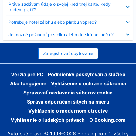
Nezobrazuje
Práve zadávam údaje o svojej kreditnej karte. Kedy
sa
budem platiť?
Nezobrazuje
Potrebuje hotel zálohu alebo platbu vopred?
sa
Nezobrazuje
Je možné požiadať prístelku alebo detskú postieľku?
sa
Zaregistrovať ubytovanie
Verzia pre PC
Podmienky poskytovania služieb
Ako fungujeme
Vyhlásenie o ochrane súkromia
Spravovať nastavenia súborov cookie
Správa odporúčaní šitých na mieru
Vyhlásenie o modernom otroctve
Vyhlásenie o ľudských právach
O Booking.com
Autorské práva © 1996–2026 Booking.com™. Všetky