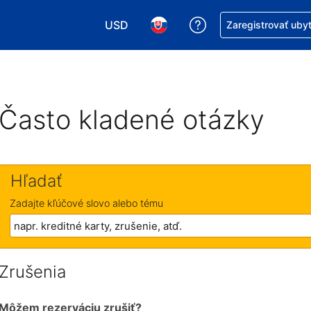
USD
Získajte pomoc s r
Zaregistrovať uby
Vybrať menu. Momentálne máte zvolen
Vybrať jazyk. Momentálne mát
Často kladené otázky
Hľadať
Zadajte kľúčové slovo alebo tému
Zrušenia
Môžem rezerváciu zrušiť?