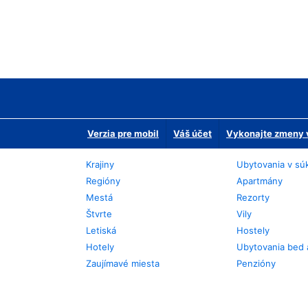
Verzia pre mobil
Váš účet
Vykonajte zmeny v
Krajiny
Ubytovania v sú
Regióny
Apartmány
Mestá
Rezorty
Štvrte
Vily
Letiská
Hostely
Hotely
Ubytovania bed 
Zaujímavé miesta
Penzióny