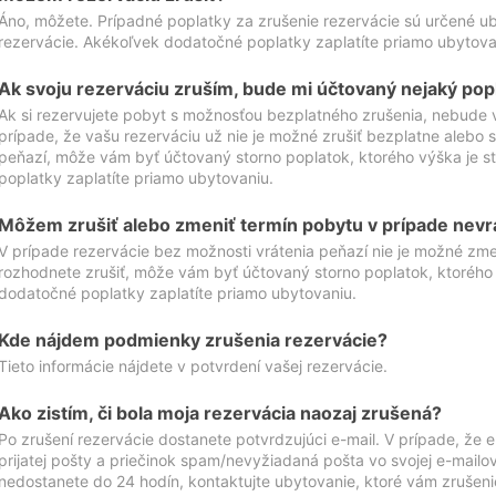
Áno, môžete. Prípadné poplatky za zrušenie rezervácie sú určené 
rezervácie. Akékoľvek dodatočné poplatky zaplatíte priamo ubytova
Ak svoju rezerváciu zruším, bude mi účtovaný nejaký pop
Ak si rezervujete pobyt s možnosťou bezplatného zrušenia, nebude 
prípade, že vašu rezerváciu už nie je možné zrušiť bezplatne alebo s
peňazí, môže vám byť účtovaný storno poplatok, ktorého výška je
poplatky zaplatíte priamo ubytovaniu.
Môžem zrušiť alebo zmeniť termín pobytu v prípade nevr
V prípade rezervácie bez možnosti vrátenia peňazí nie je možné zme
rozhodnete zrušiť, môže vám byť účtovaný storno poplatok, ktoréh
dodatočné poplatky zaplatíte priamo ubytovaniu.
Kde nájdem podmienky zrušenia rezervácie?
Tieto informácie nájdete v potvrdení vašej rezervácie.
Ako zistím, či bola moja rezervácia naozaj zrušená?
Po zrušení rezervácie dostanete potvrdzujúci e-mail. V prípade, že e-
prijatej pošty a priečinok spam/nevyžiadaná pošta vo svojej e-mailo
nedostanete do 24 hodín, kontaktujte ubytovanie, ktoré vám zrušenie