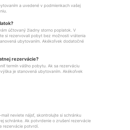
ubytovaním a uvedené v podmienkach vašej
niu.
latok?
vám účtovaný žiadny storno poplatok. V
te si rezervovali pobyt bez možnosti vrátenia
 stanovená ubytovaním. Akékoľvek dodatočné
atnej rezervácie?
niť termín vášho pobytu. Ak sa rezerváciu
o výška je stanovená ubytovaním. Akékoľvek
mail neviete nájsť, skontrolujte si schránku
vej schránke. Ak potvrdenie o zrušení rezervácie
 rezervácie potvrdí.