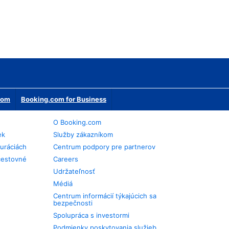
erom
Booking.com for Business
O Booking.com
ek
Služby zákazníkom
auráciách
Centrum podpory pre partnerov
cestovné
Careers
Udržateľnosť
Médiá
Centrum informácií týkajúcich sa
bezpečnosti
Spolupráca s investormi
Podmienky poskytovania služieb