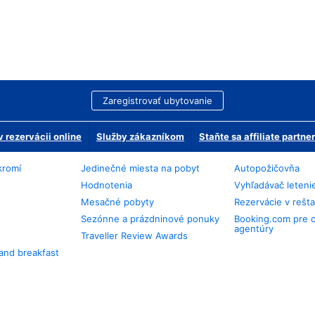
Zaregistrovať ubytovanie
 rezervácii online
Služby zákazníkom
Staňte sa affiliate partn
kromí
Jedinečné miesta na pobyt
Autopožičovňa
Hodnotenia
Vyhľadávač leteni
Mesačné pobyty
Rezervácie v rešt
Sezónne a prázdninové ponuky
Booking.com pre 
agentúry
Traveller Review Awards
and breakfast