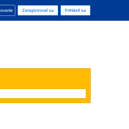
ezerváciou
tovanie
Zaregistrovať sa
Prihlásiť sa
ú menu Americký dolár
e zvolený jazyk V slovenčine