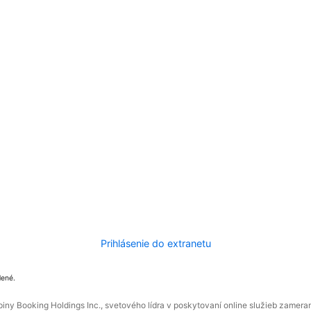
Prihlásenie do extranetu
dené.
ny Booking Holdings Inc., svetového lídra v poskytovaní online služieb zamera