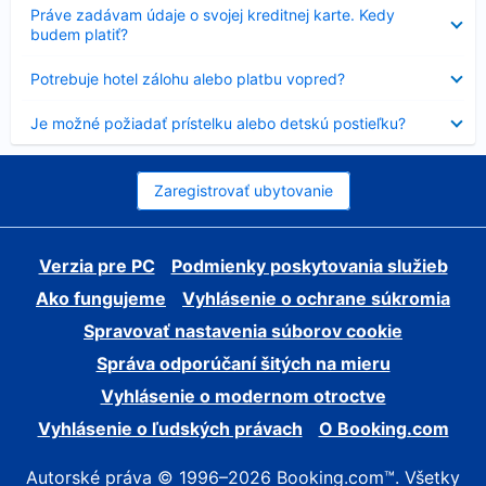
Nezobrazuje
Práve zadávam údaje o svojej kreditnej karte. Kedy
sa
budem platiť?
Nezobrazuje
Potrebuje hotel zálohu alebo platbu vopred?
sa
Nezobrazuje
Je možné požiadať prístelku alebo detskú postieľku?
sa
Zaregistrovať ubytovanie
Verzia pre PC
Podmienky poskytovania služieb
Ako fungujeme
Vyhlásenie o ochrane súkromia
Spravovať nastavenia súborov cookie
Správa odporúčaní šitých na mieru
Vyhlásenie o modernom otroctve
Vyhlásenie o ľudských právach
O Booking.com
Autorské práva © 1996–2026 Booking.com™. Všetky