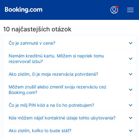
10 najčastejších otázok
Nezobrazuje
Čo je zahrnuté v cene?
sa
Nezobrazuje
Nemám kreditnú kartu. Môžem si napriek tomu
sa
rezervovať izbu?
Nezobrazuje
Ako zistím, či je moja rezervácia potvrdená?
sa
Nezobrazuje
Môžem zrušiť alebo zmeniť svoju rezerváciu cez
sa
Booking.com?
Nezobrazuje
Čo je môj PIN kód a na čo ho potrebujem?
sa
Nezobrazuje
Kde môžem nájsť kontaktné údaje tohto ubytovania?
sa
Nezobrazuje
Ako zistím, koľko to bude stáť?
sa