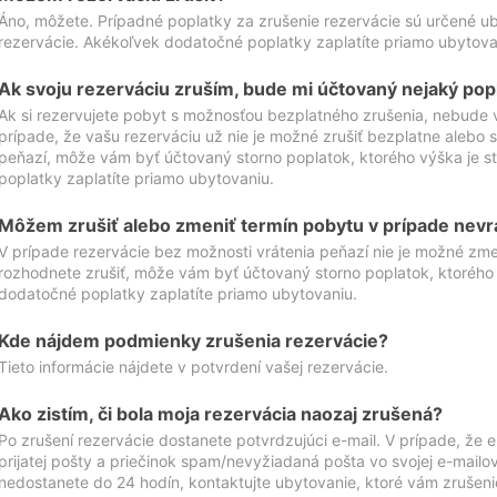
Áno, môžete. Prípadné poplatky za zrušenie rezervácie sú určené 
rezervácie. Akékoľvek dodatočné poplatky zaplatíte priamo ubytova
Ak svoju rezerváciu zruším, bude mi účtovaný nejaký pop
Ak si rezervujete pobyt s možnosťou bezplatného zrušenia, nebude 
prípade, že vašu rezerváciu už nie je možné zrušiť bezplatne alebo s
peňazí, môže vám byť účtovaný storno poplatok, ktorého výška je
poplatky zaplatíte priamo ubytovaniu.
Môžem zrušiť alebo zmeniť termín pobytu v prípade nevr
V prípade rezervácie bez možnosti vrátenia peňazí nie je možné zme
rozhodnete zrušiť, môže vám byť účtovaný storno poplatok, ktoréh
dodatočné poplatky zaplatíte priamo ubytovaniu.
Kde nájdem podmienky zrušenia rezervácie?
Tieto informácie nájdete v potvrdení vašej rezervácie.
Ako zistím, či bola moja rezervácia naozaj zrušená?
Po zrušení rezervácie dostanete potvrdzujúci e-mail. V prípade, že e-
prijatej pošty a priečinok spam/nevyžiadaná pošta vo svojej e-mailo
nedostanete do 24 hodín, kontaktujte ubytovanie, ktoré vám zrušenie