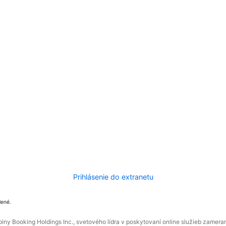
Prihlásenie do extranetu
dené.
ny Booking Holdings Inc., svetového lídra v poskytovaní online služieb zamera