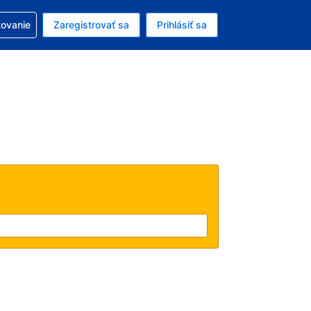
ezerváciou
tovanie
Zaregistrovať sa
Prihlásiť sa
ú menu Americký dolár
e zvolený jazyk V slovenčine