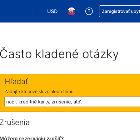
USD
Získajte pomoc s r
Zaregistrovať uby
Vybrať menu. Momentálne máte zvolen
Vybrať jazyk. Momentálne mát
Často kladené otázky
Hľadať
Zadajte kľúčové slovo alebo tému
Zrušenia
Môžem rezerváciu zrušiť?