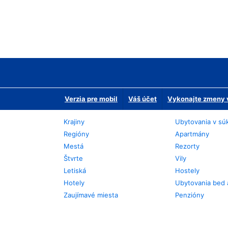
Verzia pre mobil
Váš účet
Vykonajte zmeny v
Krajiny
Ubytovania v sú
Regióny
Apartmány
Mestá
Rezorty
Štvrte
Vily
Letiská
Hostely
Hotely
Ubytovania bed 
Zaujímavé miesta
Penzióny