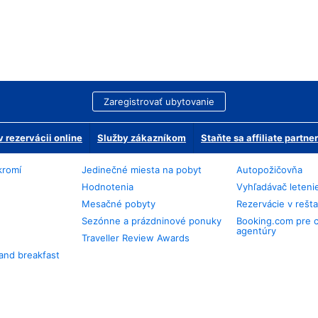
Zaregistrovať ubytovanie
 rezervácii online
Služby zákazníkom
Staňte sa affiliate partn
kromí
Jedinečné miesta na pobyt
Autopožičovňa
Hodnotenia
Vyhľadávač leteni
Mesačné pobyty
Rezervácie v rešt
Sezónne a prázdninové ponuky
Booking.com pre 
agentúry
Traveller Review Awards
and breakfast