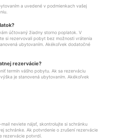
ubytovaním a uvedené v podmienkach vašej
niu.
latok?
vám účtovaný žiadny storno poplatok. V
te si rezervovali pobyt bez možnosti vrátenia
 stanovená ubytovaním. Akékoľvek dodatočné
atnej rezervácie?
niť termín vášho pobytu. Ak sa rezerváciu
o výška je stanovená ubytovaním. Akékoľvek
mail neviete nájsť, skontrolujte si schránku
vej schránke. Ak potvrdenie o zrušení rezervácie
 rezervácie potvrdí.