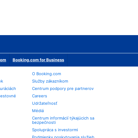
erom
Booking.com for Business
O Booking.com
ek
Služby zákazníkom
auráciách
Centrum podpory pre partnerov
cestovné
Careers
Udržateľnosť
Médiá
Centrum informácií týkajúcich sa
bezpečnosti
Spolupráca s investormi
Podmienky poskytovania služieb