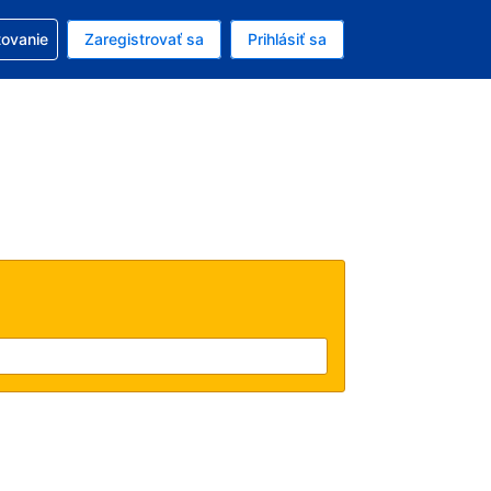
ezerváciou
tovanie
Zaregistrovať sa
Prihlásiť sa
ú menu Americký dolár
e zvolený jazyk V slovenčine