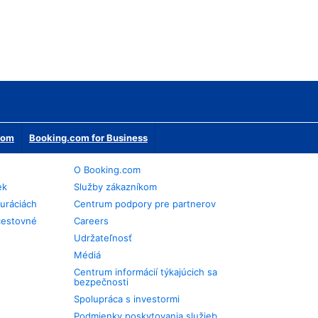
erom
Booking.com for Business
O Booking.com
ek
Služby zákazníkom
auráciách
Centrum podpory pre partnerov
cestovné
Careers
Udržateľnosť
Médiá
Centrum informácií týkajúcich sa
bezpečnosti
Spolupráca s investormi
Podmienky poskytovania služieb