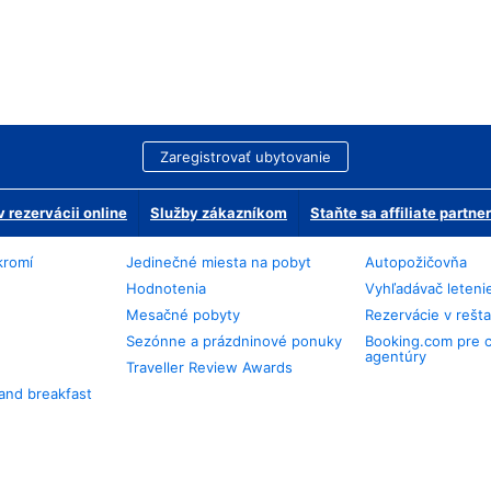
Zaregistrovať ubytovanie
 rezervácii online
Služby zákazníkom
Staňte sa affiliate partn
kromí
Jedinečné miesta na pobyt
Autopožičovňa
Hodnotenia
Vyhľadávač leteni
Mesačné pobyty
Rezervácie v rešt
Sezónne a prázdninové ponuky
Booking.com pre 
agentúry
Traveller Review Awards
and breakfast