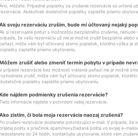
Áno, môžete. Prípadné poplatky za zrušenie rezervácie sú určené 
rezervácie. Akékoľvek dodatočné poplatky zaplatíte priamo ubytova
Ak svoju rezerváciu zruším, bude mi účtovaný nejaký pop
Ak si rezervujete pobyt s možnosťou bezplatného zrušenia, nebude 
prípade, že vašu rezerváciu už nie je možné zrušiť bezplatne alebo s
peňazí, môže vám byť účtovaný storno poplatok, ktorého výška je
poplatky zaplatíte priamo ubytovaniu.
Môžem zrušiť alebo zmeniť termín pobytu v prípade nevr
V prípade rezervácie bez možnosti vrátenia peňazí nie je možné zme
rozhodnete zrušiť, môže vám byť účtovaný storno poplatok, ktoréh
dodatočné poplatky zaplatíte priamo ubytovaniu.
Kde nájdem podmienky zrušenia rezervácie?
Tieto informácie nájdete v potvrdení vašej rezervácie.
Ako zistím, či bola moja rezervácia naozaj zrušená?
Po zrušení rezervácie dostanete potvrdzujúci e-mail. V prípade, že e-
prijatej pošty a priečinok spam/nevyžiadaná pošta vo svojej e-mailo
nedostanete do 24 hodín, kontaktujte ubytovanie, ktoré vám zrušenie