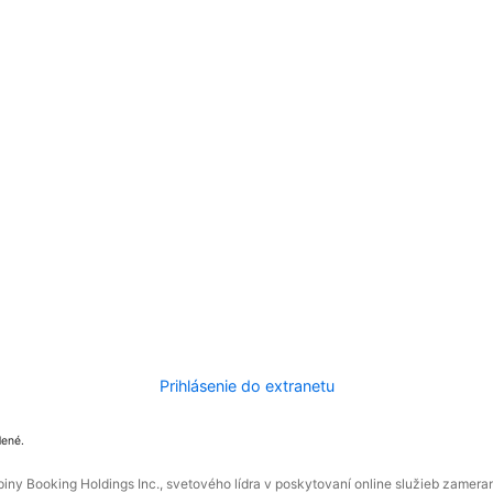
Prihlásenie do extranetu
dené.
ny Booking Holdings Inc., svetového lídra v poskytovaní online služieb zamera