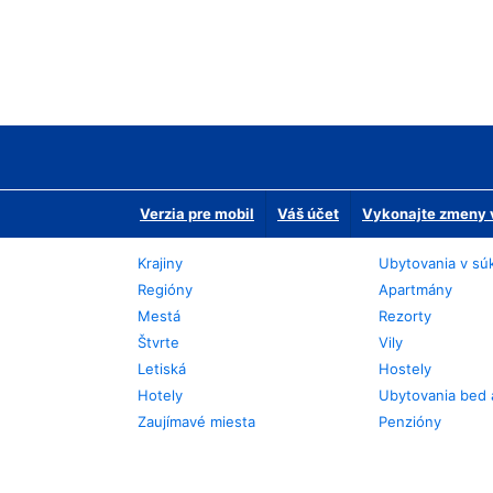
Verzia pre mobil
Váš účet
Vykonajte zmeny v
Krajiny
Ubytovania v sú
Regióny
Apartmány
Mestá
Rezorty
Štvrte
Vily
Letiská
Hostely
Hotely
Ubytovania bed 
Zaujímavé miesta
Penzióny