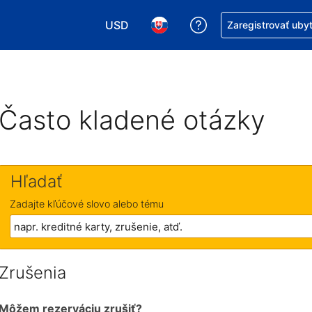
USD
Získajte pomoc s r
Zaregistrovať uby
Vybrať menu. Momentálne máte zvolen
Vybrať jazyk. Momentálne mát
Často kladené otázky
Hľadať
Zadajte kľúčové slovo alebo tému
Zrušenia
Môžem rezerváciu zrušiť?