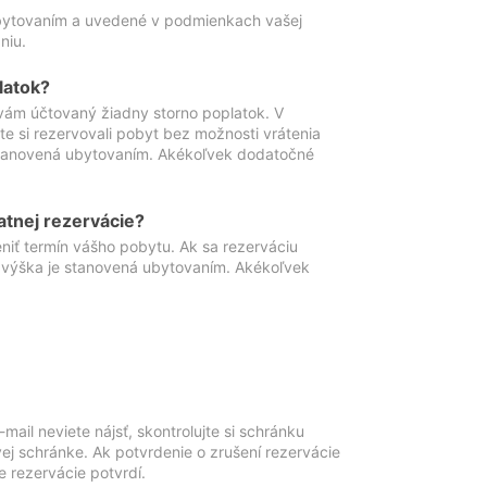
ubytovaním a uvedené v podmienkach vašej
niu.
latok?
vám účtovaný žiadny storno poplatok. V
te si rezervovali pobyt bez možnosti vrátenia
 stanovená ubytovaním. Akékoľvek dodatočné
atnej rezervácie?
niť termín vášho pobytu. Ak sa rezerváciu
o výška je stanovená ubytovaním. Akékoľvek
mail neviete nájsť, skontrolujte si schránku
vej schránke. Ak potvrdenie o zrušení rezervácie
 rezervácie potvrdí.