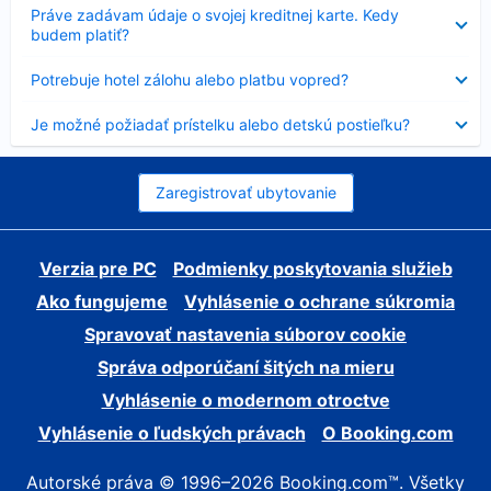
Nezobrazuje
Práve zadávam údaje o svojej kreditnej karte. Kedy
sa
budem platiť?
Nezobrazuje
Potrebuje hotel zálohu alebo platbu vopred?
sa
Nezobrazuje
Je možné požiadať prístelku alebo detskú postieľku?
sa
Zaregistrovať ubytovanie
Verzia pre PC
Podmienky poskytovania služieb
Ako fungujeme
Vyhlásenie o ochrane súkromia
Spravovať nastavenia súborov cookie
Správa odporúčaní šitých na mieru
Vyhlásenie o modernom otroctve
Vyhlásenie o ľudských právach
O Booking.com
Autorské práva © 1996–2026 Booking.com™. Všetky