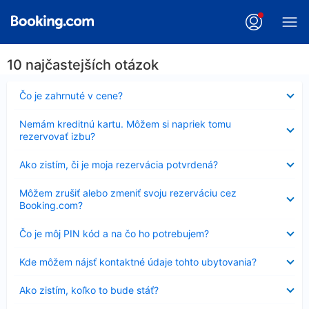
10 najčastejších otázok
Nezobrazuje
Čo je zahrnuté v cene?
sa
Nezobrazuje
Nemám kreditnú kartu. Môžem si napriek tomu
sa
rezervovať izbu?
Nezobrazuje
Ako zistím, či je moja rezervácia potvrdená?
sa
Nezobrazuje
Môžem zrušiť alebo zmeniť svoju rezerváciu cez
sa
Booking.com?
Nezobrazuje
Čo je môj PIN kód a na čo ho potrebujem?
sa
Nezobrazuje
Kde môžem nájsť kontaktné údaje tohto ubytovania?
sa
Nezobrazuje
Ako zistím, koľko to bude stáť?
sa