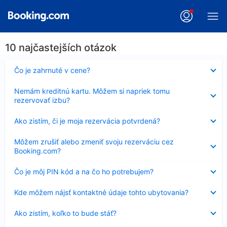
10 najčastejších otázok
Nezobrazuje
Čo je zahrnuté v cene?
sa
Nezobrazuje
Nemám kreditnú kartu. Môžem si napriek tomu
sa
rezervovať izbu?
Nezobrazuje
Ako zistím, či je moja rezervácia potvrdená?
sa
Nezobrazuje
Môžem zrušiť alebo zmeniť svoju rezerváciu cez
sa
Booking.com?
Nezobrazuje
Čo je môj PIN kód a na čo ho potrebujem?
sa
Nezobrazuje
Kde môžem nájsť kontaktné údaje tohto ubytovania?
sa
Nezobrazuje
Ako zistím, koľko to bude stáť?
sa