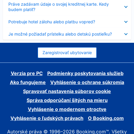
Nezobrazuje
Práve zadávam údaje o svojej kreditnej karte. Kedy
sa
budem platiť?
Nezobrazuje
Potrebuje hotel zálohu alebo platbu vopred?
sa
Nezobrazuje
Je možné požiadať prístelku alebo detskú postieľku?
sa
Zaregistrovať ubytovanie
Verzia pre PC
Podmienky poskytovania služieb
Ako fungujeme
Vyhlásenie o ochrane súkromia
Spravovať nastavenia súborov cookie
Správa odporúčaní šitých na mieru
Vyhlásenie o modernom otroctve
Vyhlásenie o ľudských právach
O Booking.com
Autorské práva © 1996–2026 Booking.com™. Všetky