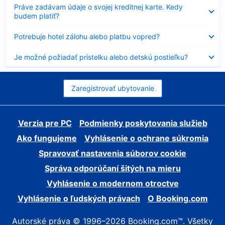
Nezobrazuje
Práve zadávam údaje o svojej kreditnej karte. Kedy
sa
budem platiť?
Nezobrazuje
Potrebuje hotel zálohu alebo platbu vopred?
sa
Nezobrazuje
Je možné požiadať prístelku alebo detskú postieľku?
sa
Zaregistrovať ubytovanie
Verzia pre PC
Podmienky poskytovania služieb
Ako fungujeme
Vyhlásenie o ochrane súkromia
Spravovať nastavenia súborov cookie
Správa odporúčaní šitých na mieru
Vyhlásenie o modernom otroctve
Vyhlásenie o ľudských právach
O Booking.com
Autorské práva © 1996–2026 Booking.com™. Všetky