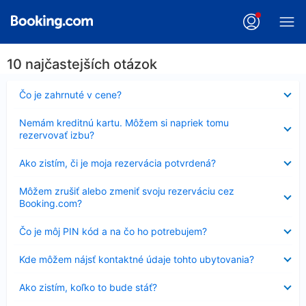
10 najčastejších otázok
Nezobrazuje
Čo je zahrnuté v cene?
sa
Nezobrazuje
Nemám kreditnú kartu. Môžem si napriek tomu
sa
rezervovať izbu?
Nezobrazuje
Ako zistím, či je moja rezervácia potvrdená?
sa
Nezobrazuje
Môžem zrušiť alebo zmeniť svoju rezerváciu cez
sa
Booking.com?
Nezobrazuje
Čo je môj PIN kód a na čo ho potrebujem?
sa
Nezobrazuje
Kde môžem nájsť kontaktné údaje tohto ubytovania?
sa
Nezobrazuje
Ako zistím, koľko to bude stáť?
sa