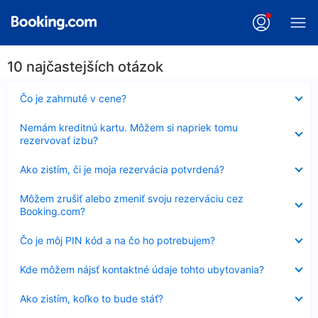
10 najčastejších otázok
Nezobrazuje
Čo je zahrnuté v cene?
sa
Nezobrazuje
Nemám kreditnú kartu. Môžem si napriek tomu
sa
rezervovať izbu?
Nezobrazuje
Ako zistím, či je moja rezervácia potvrdená?
sa
Nezobrazuje
Môžem zrušiť alebo zmeniť svoju rezerváciu cez
sa
Booking.com?
Nezobrazuje
Čo je môj PIN kód a na čo ho potrebujem?
sa
Nezobrazuje
Kde môžem nájsť kontaktné údaje tohto ubytovania?
sa
Nezobrazuje
Ako zistím, koľko to bude stáť?
sa