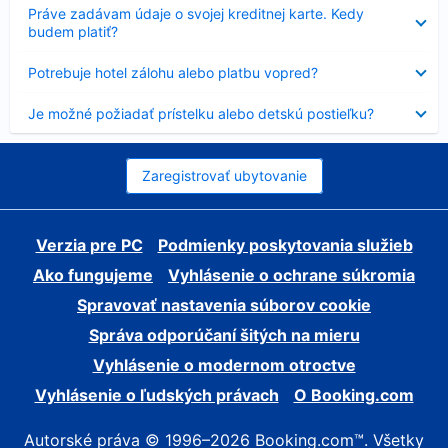
Nezobrazuje
Práve zadávam údaje o svojej kreditnej karte. Kedy
sa
budem platiť?
Nezobrazuje
Potrebuje hotel zálohu alebo platbu vopred?
sa
Nezobrazuje
Je možné požiadať prístelku alebo detskú postieľku?
sa
Zaregistrovať ubytovanie
Verzia pre PC
Podmienky poskytovania služieb
Ako fungujeme
Vyhlásenie o ochrane súkromia
Spravovať nastavenia súborov cookie
Správa odporúčaní šitých na mieru
Vyhlásenie o modernom otroctve
Vyhlásenie o ľudských právach
O Booking.com
Autorské práva © 1996–2026 Booking.com™. Všetky