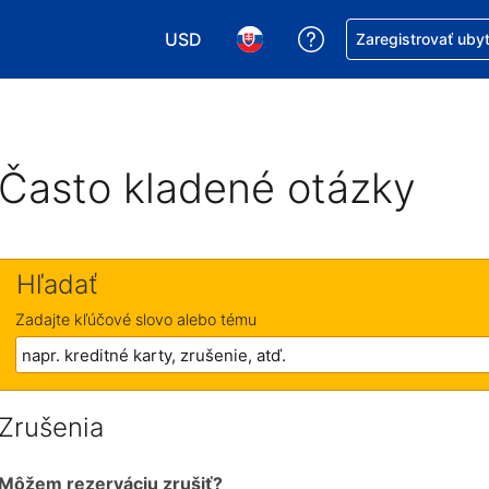
USD
Získajte pomoc s r
Zaregistrovať uby
Vybrať menu. Momentálne máte zvolen
Vybrať jazyk. Momentálne mát
Často kladené otázky
Hľadať
Zadajte kľúčové slovo alebo tému
Zrušenia
Môžem rezerváciu zrušiť?