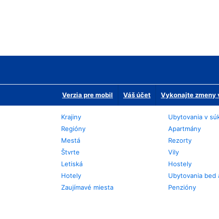
Verzia pre mobil
Váš účet
Vykonajte zmeny v
Krajiny
Ubytovania v sú
Regióny
Apartmány
Mestá
Rezorty
Štvrte
Vily
Letiská
Hostely
Hotely
Ubytovania bed 
Zaujímavé miesta
Penzióny