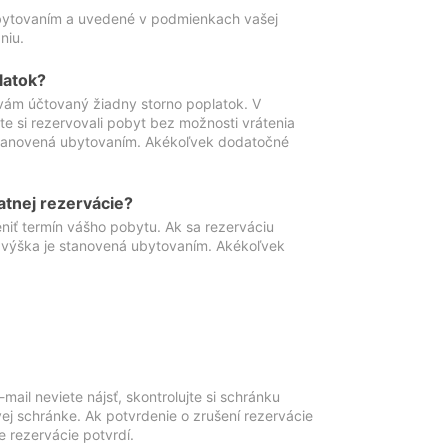
ubytovaním a uvedené v podmienkach vašej
niu.
latok?
vám účtovaný žiadny storno poplatok. V
te si rezervovali pobyt bez možnosti vrátenia
 stanovená ubytovaním. Akékoľvek dodatočné
atnej rezervácie?
niť termín vášho pobytu. Ak sa rezerváciu
o výška je stanovená ubytovaním. Akékoľvek
mail neviete nájsť, skontrolujte si schránku
vej schránke. Ak potvrdenie o zrušení rezervácie
 rezervácie potvrdí.