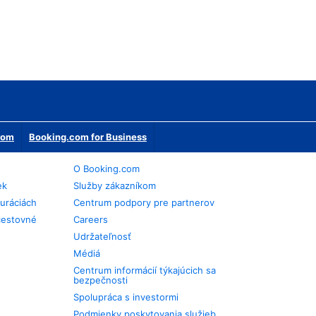
erom
Booking.com for Business
O Booking.com
ek
Služby zákazníkom
auráciách
Centrum podpory pre partnerov
cestovné
Careers
Udržateľnosť
Médiá
Centrum informácií týkajúcich sa
bezpečnosti
Spolupráca s investormi
Podmienky poskytovania služieb