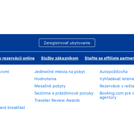
Zaregistrovať ubytovanie
 rezervácii online
Služby zákazníkom
Staňte sa affiliate partn
kromí
Jedinečné miesta na pobyt
Autopožičovňa
Hodnotenia
Vyhľadávač leteni
Mesačné pobyty
Rezervácie v rešt
Sezónne a prázdninové ponuky
Booking.com pre 
agentúry
Traveller Review Awards
and breakfast