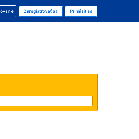
ezerváciou
tovanie
Zaregistrovať sa
Prihlásiť sa
ú menu Americký dolár
e zvolený jazyk V slovenčine