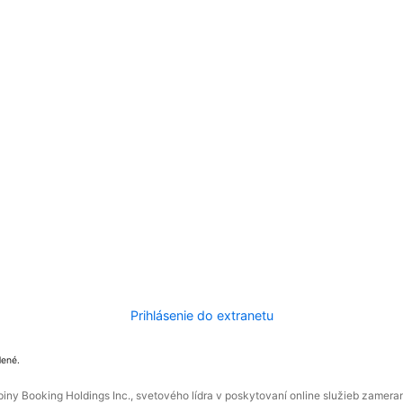
Prihlásenie do extranetu
dené.
ny Booking Holdings Inc., svetového lídra v poskytovaní online služieb zamera