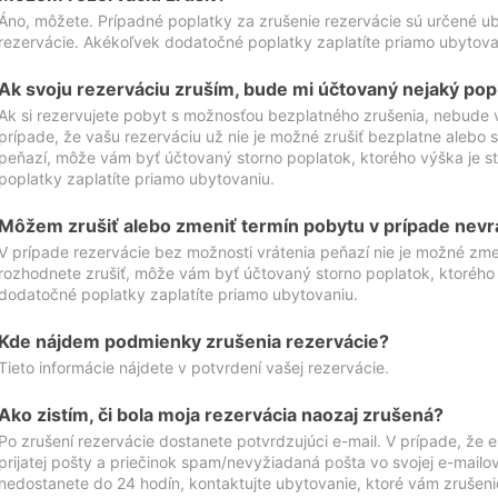
Áno, môžete. Prípadné poplatky za zrušenie rezervácie sú určené 
rezervácie. Akékoľvek dodatočné poplatky zaplatíte priamo ubytova
Ak svoju rezerváciu zruším, bude mi účtovaný nejaký pop
Ak si rezervujete pobyt s možnosťou bezplatného zrušenia, nebude 
prípade, že vašu rezerváciu už nie je možné zrušiť bezplatne alebo s
peňazí, môže vám byť účtovaný storno poplatok, ktorého výška je
poplatky zaplatíte priamo ubytovaniu.
Môžem zrušiť alebo zmeniť termín pobytu v prípade nevr
V prípade rezervácie bez možnosti vrátenia peňazí nie je možné zme
rozhodnete zrušiť, môže vám byť účtovaný storno poplatok, ktoréh
dodatočné poplatky zaplatíte priamo ubytovaniu.
Kde nájdem podmienky zrušenia rezervácie?
Tieto informácie nájdete v potvrdení vašej rezervácie.
Ako zistím, či bola moja rezervácia naozaj zrušená?
Po zrušení rezervácie dostanete potvrdzujúci e-mail. V prípade, že e-
prijatej pošty a priečinok spam/nevyžiadaná pošta vo svojej e-mailo
nedostanete do 24 hodín, kontaktujte ubytovanie, ktoré vám zrušenie