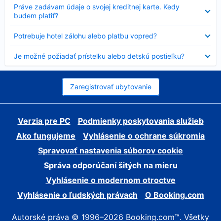
Nezobrazuje
Práve zadávam údaje o svojej kreditnej karte. Kedy
sa
budem platiť?
Nezobrazuje
Potrebuje hotel zálohu alebo platbu vopred?
sa
Nezobrazuje
Je možné požiadať prístelku alebo detskú postieľku?
sa
Zaregistrovať ubytovanie
Verzia pre PC
Podmienky poskytovania služieb
Ako fungujeme
Vyhlásenie o ochrane súkromia
Spravovať nastavenia súborov cookie
Správa odporúčaní šitých na mieru
Vyhlásenie o modernom otroctve
Vyhlásenie o ľudských právach
O Booking.com
Autorské práva © 1996–2026 Booking.com™. Všetky