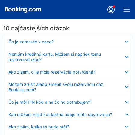
10 najčastejších otázok
Nezobrazuje
Čo je zahrnuté v cene?
sa
Nezobrazuje
Nemám kreditnú kartu. Môžem si napriek tomu
sa
rezervovať izbu?
Nezobrazuje
Ako zistím, či je moja rezervácia potvrdená?
sa
Nezobrazuje
Môžem zrušiť alebo zmeniť svoju rezerváciu cez
sa
Booking.com?
Nezobrazuje
Čo je môj PIN kód a na čo ho potrebujem?
sa
Nezobrazuje
Kde môžem nájsť kontaktné údaje tohto ubytovania?
sa
Nezobrazuje
Ako zistím, koľko to bude stáť?
sa