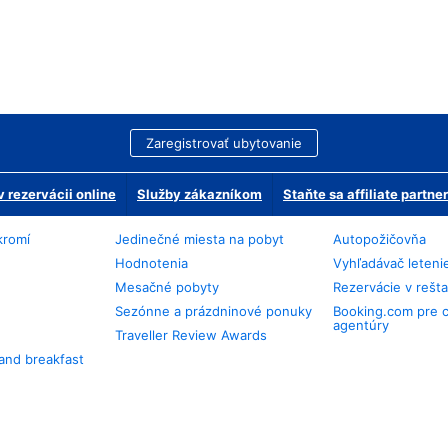
Zaregistrovať ubytovanie
 rezervácii online
Služby zákazníkom
Staňte sa affiliate partn
kromí
Jedinečné miesta na pobyt
Autopožičovňa
Hodnotenia
Vyhľadávač leteni
Mesačné pobyty
Rezervácie v rešt
Sezónne a prázdninové ponuky
Booking.com pre 
agentúry
Traveller Review Awards
and breakfast