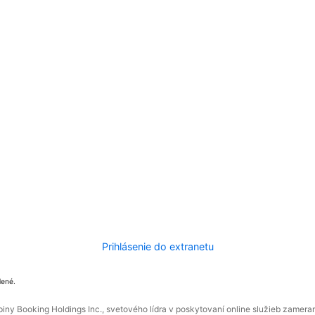
Prihlásenie do extranetu
dené.
ny Booking Holdings Inc., svetového lídra v poskytovaní online služieb zamera