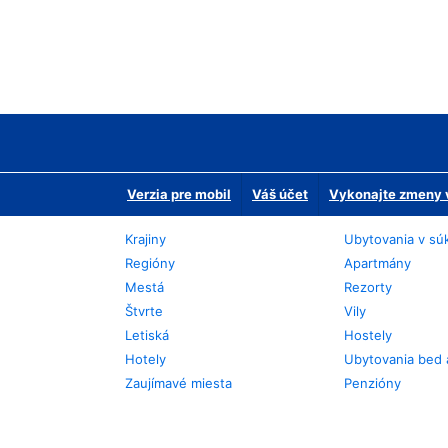
Verzia pre mobil
Váš účet
Vykonajte zmeny v
Krajiny
Ubytovania v sú
Regióny
Apartmány
Mestá
Rezorty
Štvrte
Vily
Letiská
Hostely
Hotely
Ubytovania bed 
Zaujímavé miesta
Penzióny