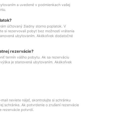
ubytovaním a uvedené v podmienkach vašej
niu.
latok?
vám účtovaný žiadny storno poplatok. V
te si rezervovali pobyt bez možnosti vrátenia
 stanovená ubytovaním. Akékoľvek dodatočné
atnej rezervácie?
niť termín vášho pobytu. Ak sa rezerváciu
o výška je stanovená ubytovaním. Akékoľvek
mail neviete nájsť, skontrolujte si schránku
vej schránke. Ak potvrdenie o zrušení rezervácie
 rezervácie potvrdí.