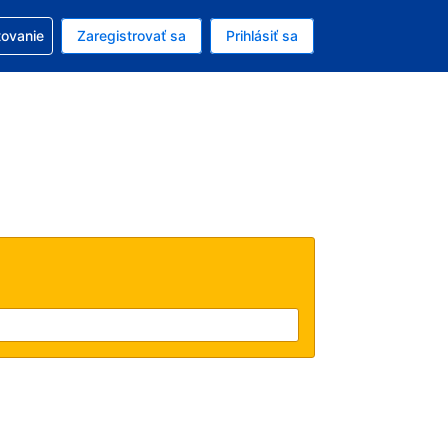
ezerváciou
tovanie
Zaregistrovať sa
Prihlásiť sa
ú menu Americký dolár
e zvolený jazyk V slovenčine