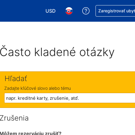
USD
Získajte pomoc s r
Zaregistrovať uby
Vybrať menu. Momentálne máte zvolen
Vybrať jazyk. Momentálne mát
Často kladené otázky
Hľadať
Zadajte kľúčové slovo alebo tému
Zrušenia
Môžem rezerváciu zrušiť?