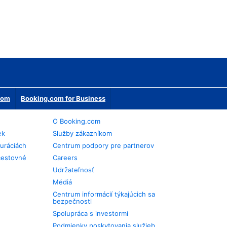
erom
Booking.com for Business
O Booking.com
ek
Služby zákazníkom
auráciách
Centrum podpory pre partnerov
cestovné
Careers
Udržateľnosť
Médiá
Centrum informácií týkajúcich sa
bezpečnosti
Spolupráca s investormi
Podmienky poskytovania služieb