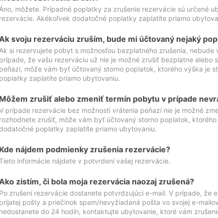
Áno, môžete. Prípadné poplatky za zrušenie rezervácie sú určené 
rezervácie. Akékoľvek dodatočné poplatky zaplatíte priamo ubytova
Ak svoju rezerváciu zruším, bude mi účtovaný nejaký pop
Ak si rezervujete pobyt s možnosťou bezplatného zrušenia, nebude 
prípade, že vašu rezerváciu už nie je možné zrušiť bezplatne alebo s
peňazí, môže vám byť účtovaný storno poplatok, ktorého výška je
poplatky zaplatíte priamo ubytovaniu.
Môžem zrušiť alebo zmeniť termín pobytu v prípade nevr
V prípade rezervácie bez možnosti vrátenia peňazí nie je možné zme
rozhodnete zrušiť, môže vám byť účtovaný storno poplatok, ktoréh
dodatočné poplatky zaplatíte priamo ubytovaniu.
Kde nájdem podmienky zrušenia rezervácie?
Tieto informácie nájdete v potvrdení vašej rezervácie.
Ako zistím, či bola moja rezervácia naozaj zrušená?
Po zrušení rezervácie dostanete potvrdzujúci e-mail. V prípade, že e-
prijatej pošty a priečinok spam/nevyžiadaná pošta vo svojej e-mailo
nedostanete do 24 hodín, kontaktujte ubytovanie, ktoré vám zrušenie