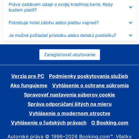
Nezobrazuje
Práve zadávam údaje o svojej kreditnej karte. Kedy
sa
budem platiť?
Nezobrazuje
Potrebuje hotel zálohu alebo platbu vopred?
sa
Nezobrazuje
Je možné požiadať prístelku alebo detskú postieľku?
sa
Zaregistrovať ubytovanie
Verzia pre PC
Podmienky poskytovania služieb
Ako fungujeme
Vyhlásenie o ochrane súkromia
Spravovať nastavenia súborov cookie
Správa odporúčaní šitých na mieru
Vyhlásenie o modernom otroctve
Vyhlásenie o ľudských právach
O Booking.com
Autorské práva © 1996–2026 Booking.com™. Všetky