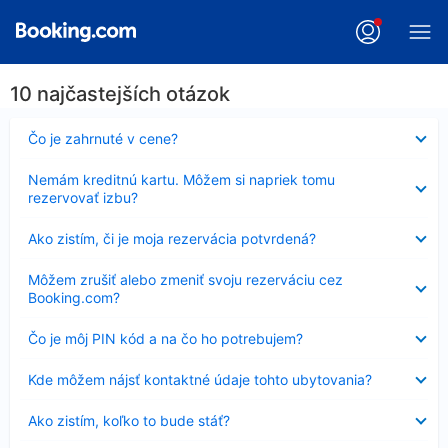
10 najčastejších otázok
Nezobrazuje
Čo je zahrnuté v cene?
sa
Nezobrazuje
Nemám kreditnú kartu. Môžem si napriek tomu
sa
rezervovať izbu?
Nezobrazuje
Ako zistím, či je moja rezervácia potvrdená?
sa
Nezobrazuje
Môžem zrušiť alebo zmeniť svoju rezerváciu cez
sa
Booking.com?
Nezobrazuje
Čo je môj PIN kód a na čo ho potrebujem?
sa
Nezobrazuje
Kde môžem nájsť kontaktné údaje tohto ubytovania?
sa
Nezobrazuje
Ako zistím, koľko to bude stáť?
sa