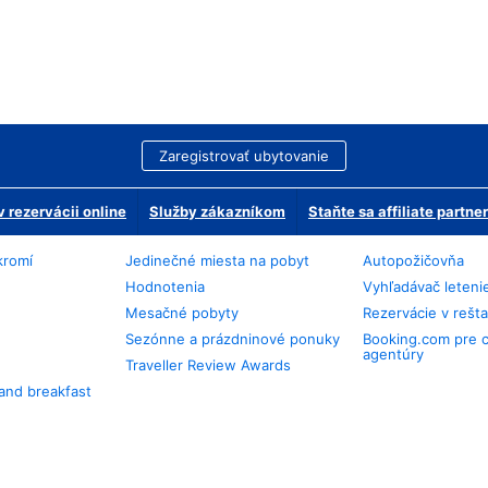
Zaregistrovať ubytovanie
 rezervácii online
Služby zákazníkom
Staňte sa affiliate partn
kromí
Jedinečné miesta na pobyt
Autopožičovňa
Hodnotenia
Vyhľadávač leteni
Mesačné pobyty
Rezervácie v rešt
Sezónne a prázdninové ponuky
Booking.com pre 
agentúry
Traveller Review Awards
and breakfast