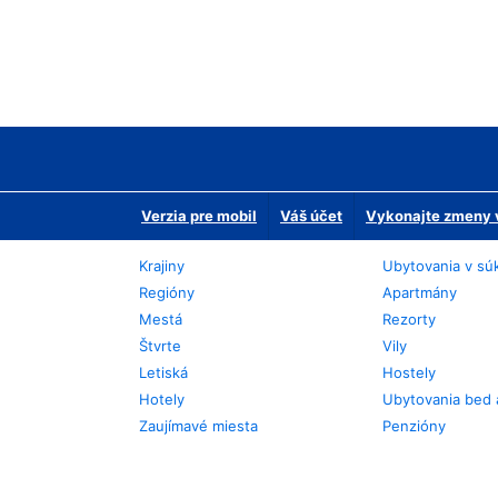
Verzia pre mobil
Váš účet
Vykonajte zmeny v
Krajiny
Ubytovania v sú
Regióny
Apartmány
Mestá
Rezorty
Štvrte
Vily
Letiská
Hostely
Hotely
Ubytovania bed 
Zaujímavé miesta
Penzióny