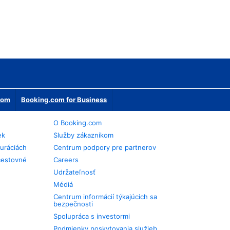
erom
Booking.com for Business
O Booking.com
ek
Služby zákazníkom
auráciách
Centrum podpory pre partnerov
cestovné
Careers
Udržateľnosť
Médiá
Centrum informácií týkajúcich sa
bezpečnosti
Spolupráca s investormi
Podmienky poskytovania služieb