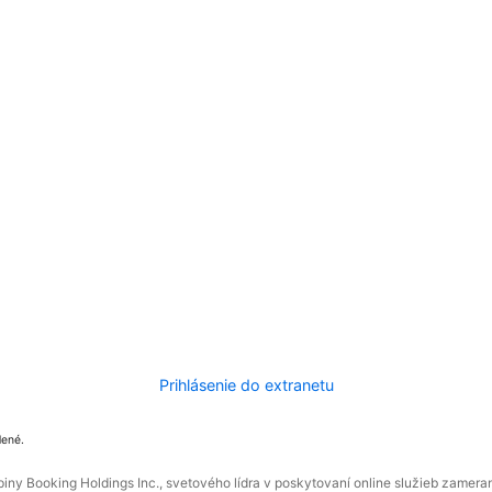
Prihlásenie do extranetu
dené.
ny Booking Holdings Inc., svetového lídra v poskytovaní online služieb zamera