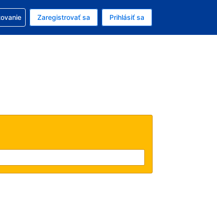
ezerváciou
tovanie
Zaregistrovať sa
Prihlásiť sa
ú menu Americký dolár
e zvolený jazyk V slovenčine