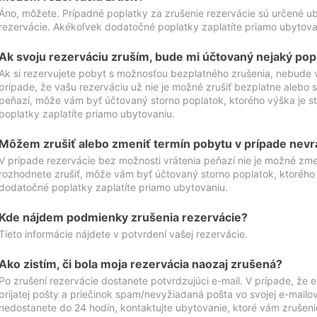
Áno, môžete. Prípadné poplatky za zrušenie rezervácie sú určené 
rezervácie. Akékoľvek dodatočné poplatky zaplatíte priamo ubytova
Ak svoju rezerváciu zruším, bude mi účtovaný nejaký pop
Ak si rezervujete pobyt s možnosťou bezplatného zrušenia, nebude 
prípade, že vašu rezerváciu už nie je možné zrušiť bezplatne alebo s
peňazí, môže vám byť účtovaný storno poplatok, ktorého výška je
poplatky zaplatíte priamo ubytovaniu.
Môžem zrušiť alebo zmeniť termín pobytu v prípade nevr
V prípade rezervácie bez možnosti vrátenia peňazí nie je možné zme
rozhodnete zrušiť, môže vám byť účtovaný storno poplatok, ktoréh
dodatočné poplatky zaplatíte priamo ubytovaniu.
Kde nájdem podmienky zrušenia rezervácie?
Tieto informácie nájdete v potvrdení vašej rezervácie.
Ako zistím, či bola moja rezervácia naozaj zrušená?
Po zrušení rezervácie dostanete potvrdzujúci e-mail. V prípade, že e-
prijatej pošty a priečinok spam/nevyžiadaná pošta vo svojej e-mailo
nedostanete do 24 hodín, kontaktujte ubytovanie, ktoré vám zrušenie