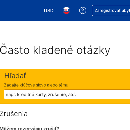
USD
Získajte pomoc s r
Zaregistrovať uby
Vybrať menu. Momentálne máte zvolen
Vybrať jazyk. Momentálne mát
Často kladené otázky
Hľadať
Zadajte kľúčové slovo alebo tému
Zrušenia
Môžem rezerváciu zrušiť?