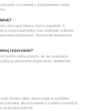
ubytovaním a uvedené v podmienkach vašej
niu.
latok?
vám účtovaný žiadny storno poplatok. V
te si rezervovali pobyt bez možnosti vrátenia
 stanovená ubytovaním. Akékoľvek dodatočné
atnej rezervácie?
niť termín vášho pobytu. Ak sa rezerváciu
o výška je stanovená ubytovaním. Akékoľvek
mail neviete nájsť, skontrolujte si schránku
vej schránke. Ak potvrdenie o zrušení rezervácie
 rezervácie potvrdí.