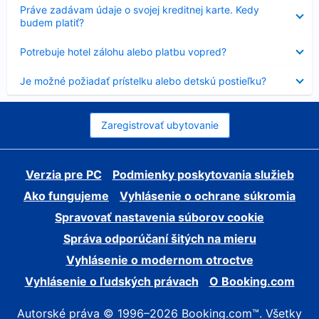
Nezobrazuje
Práve zadávam údaje o svojej kreditnej karte. Kedy
sa
budem platiť?
Nezobrazuje
Potrebuje hotel zálohu alebo platbu vopred?
sa
Nezobrazuje
Je možné požiadať prístelku alebo detskú postieľku?
sa
Zaregistrovať ubytovanie
Verzia pre PC
Podmienky poskytovania služieb
Ako fungujeme
Vyhlásenie o ochrane súkromia
Spravovať nastavenia súborov cookie
Správa odporúčaní šitých na mieru
Vyhlásenie o modernom otroctve
Vyhlásenie o ľudských právach
O Booking.com
Autorské práva © 1996–2026 Booking.com™. Všetky