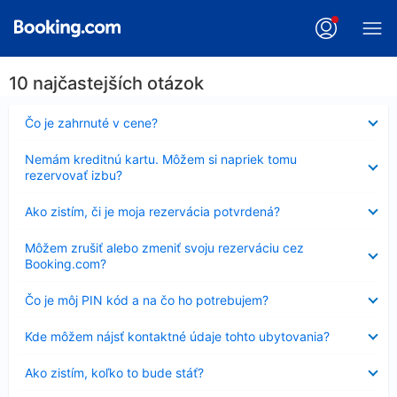
10 najčastejších otázok
Nezobrazuje
Čo je zahrnuté v cene?
sa
Nezobrazuje
Nemám kreditnú kartu. Môžem si napriek tomu
sa
rezervovať izbu?
Nezobrazuje
Ako zistím, či je moja rezervácia potvrdená?
sa
Nezobrazuje
Môžem zrušiť alebo zmeniť svoju rezerváciu cez
sa
Booking.com?
Nezobrazuje
Čo je môj PIN kód a na čo ho potrebujem?
sa
Nezobrazuje
Kde môžem nájsť kontaktné údaje tohto ubytovania?
sa
Nezobrazuje
Ako zistím, koľko to bude stáť?
sa