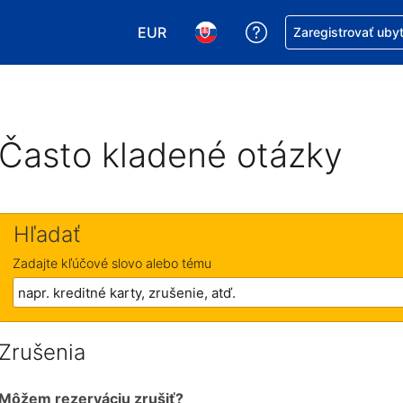
EUR
Získajte pomoc s r
Zaregistrovať uby
Vybrať menu. Momentálne máte zvol
Vybrať jazyk. Momentálne mát
Často kladené otázky
Hľadať
Zadajte kľúčové slovo alebo tému
Zrušenia
Môžem rezerváciu zrušiť?