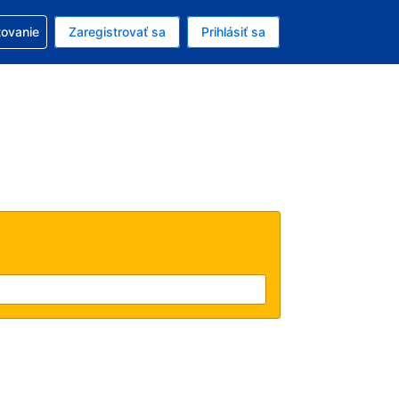
ezerváciou
tovanie
Zaregistrovať sa
Prihlásiť sa
enú menu EUR
e zvolený jazyk V slovenčine