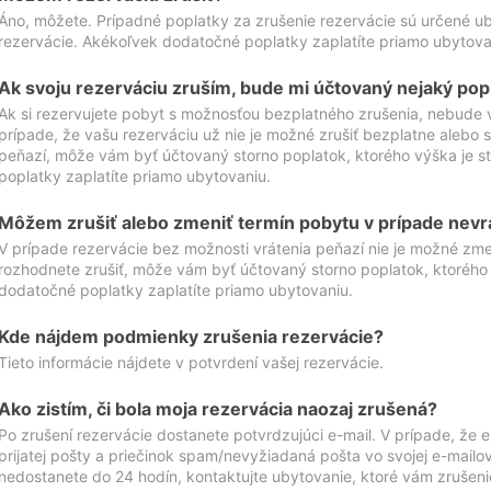
Áno, môžete. Prípadné poplatky za zrušenie rezervácie sú určené 
rezervácie. Akékoľvek dodatočné poplatky zaplatíte priamo ubytova
Ak svoju rezerváciu zruším, bude mi účtovaný nejaký pop
Ak si rezervujete pobyt s možnosťou bezplatného zrušenia, nebude 
prípade, že vašu rezerváciu už nie je možné zrušiť bezplatne alebo s
peňazí, môže vám byť účtovaný storno poplatok, ktorého výška je
poplatky zaplatíte priamo ubytovaniu.
Môžem zrušiť alebo zmeniť termín pobytu v prípade nevr
V prípade rezervácie bez možnosti vrátenia peňazí nie je možné zme
rozhodnete zrušiť, môže vám byť účtovaný storno poplatok, ktoréh
dodatočné poplatky zaplatíte priamo ubytovaniu.
Kde nájdem podmienky zrušenia rezervácie?
Tieto informácie nájdete v potvrdení vašej rezervácie.
Ako zistím, či bola moja rezervácia naozaj zrušená?
Po zrušení rezervácie dostanete potvrdzujúci e-mail. V prípade, že e-
prijatej pošty a priečinok spam/nevyžiadaná pošta vo svojej e-mailo
nedostanete do 24 hodín, kontaktujte ubytovanie, ktoré vám zrušenie