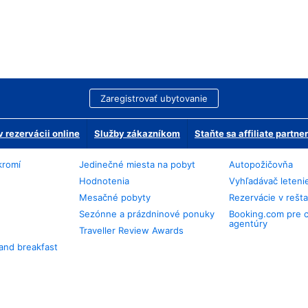
Zaregistrovať ubytovanie
 rezervácii online
Služby zákazníkom
Staňte sa affiliate partn
kromí
Jedinečné miesta na pobyt
Autopožičovňa
Hodnotenia
Vyhľadávač leteni
Mesačné pobyty
Rezervácie v rešt
Sezónne a prázdninové ponuky
Booking.com pre 
agentúry
Traveller Review Awards
and breakfast