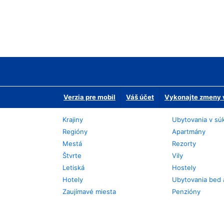
Verzia pre mobil
Váš účet
Vykonajte zmeny v
Krajiny
Ubytovania v sú
Regióny
Apartmány
Mestá
Rezorty
Štvrte
Vily
Letiská
Hostely
Hotely
Ubytovania bed 
Zaujímavé miesta
Penzióny