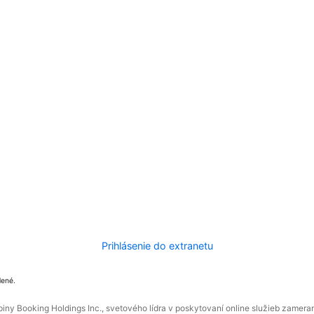
Prihlásenie do extranetu
dené.
ny Booking Holdings Inc., svetového lídra v poskytovaní online služieb zamera