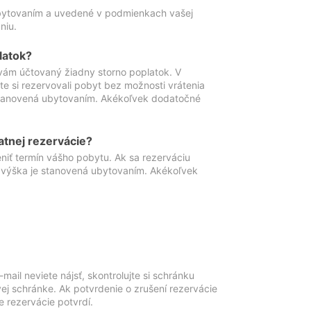
ubytovaním a uvedené v podmienkach vašej
niu.
latok?
vám účtovaný žiadny storno poplatok. V
te si rezervovali pobyt bez možnosti vrátenia
 stanovená ubytovaním. Akékoľvek dodatočné
atnej rezervácie?
niť termín vášho pobytu. Ak sa rezerváciu
o výška je stanovená ubytovaním. Akékoľvek
mail neviete nájsť, skontrolujte si schránku
vej schránke. Ak potvrdenie o zrušení rezervácie
 rezervácie potvrdí.