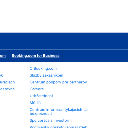
erom
Booking.com for Business
O Booking.com
ek
Služby zákazníkom
auráciách
Centrum podpory pre partnerov
cestovné
Careers
Udržateľnosť
Médiá
Centrum informácií týkajúcich sa
bezpečnosti
Spolupráca s investormi
Podmienky poskytovania služieb