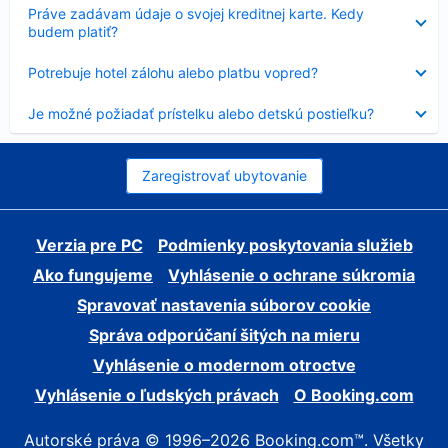
Nezobrazuje
Práve zadávam údaje o svojej kreditnej karte. Kedy
sa
budem platiť?
Nezobrazuje
Potrebuje hotel zálohu alebo platbu vopred?
sa
Nezobrazuje
Je možné požiadať prístelku alebo detskú postieľku?
sa
Zaregistrovať ubytovanie
Verzia pre PC
Podmienky poskytovania služieb
Ako fungujeme
Vyhlásenie o ochrane súkromia
Spravovať nastavenia súborov cookie
Správa odporúčaní šitých na mieru
Vyhlásenie o modernom otroctve
Vyhlásenie o ľudských právach
O Booking.com
Autorské práva © 1996–2026 Booking.com™. Všetky