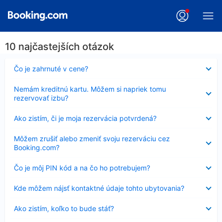
10 najčastejších otázok
Nezobrazuje
Čo je zahrnuté v cene?
sa
Nezobrazuje
Nemám kreditnú kartu. Môžem si napriek tomu
sa
rezervovať izbu?
Nezobrazuje
Ako zistím, či je moja rezervácia potvrdená?
sa
Nezobrazuje
Môžem zrušiť alebo zmeniť svoju rezerváciu cez
sa
Booking.com?
Nezobrazuje
Čo je môj PIN kód a na čo ho potrebujem?
sa
Nezobrazuje
Kde môžem nájsť kontaktné údaje tohto ubytovania?
sa
Nezobrazuje
Ako zistím, koľko to bude stáť?
sa