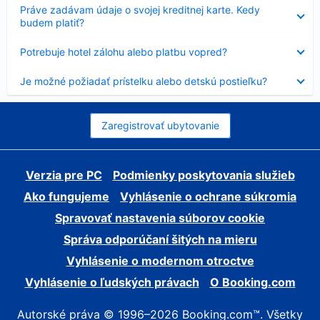
Nezobrazuje
Práve zadávam údaje o svojej kreditnej karte. Kedy
sa
budem platiť?
Nezobrazuje
Potrebuje hotel zálohu alebo platbu vopred?
sa
Nezobrazuje
Je možné požiadať prístelku alebo detskú postieľku?
sa
Zaregistrovať ubytovanie
Verzia pre PC
Podmienky poskytovania služieb
Ako fungujeme
Vyhlásenie o ochrane súkromia
Spravovať nastavenia súborov cookie
Správa odporúčaní šitých na mieru
Vyhlásenie o modernom otroctve
Vyhlásenie o ľudských právach
O Booking.com
Autorské práva © 1996–2026 Booking.com™. Všetky