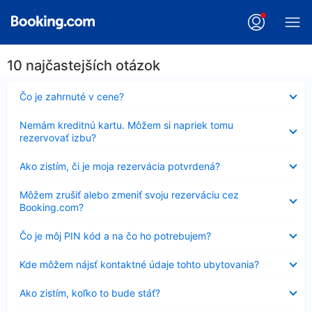
10 najčastejších otázok
Nezobrazuje
Čo je zahrnuté v cene?
sa
Nezobrazuje
Nemám kreditnú kartu. Môžem si napriek tomu
sa
rezervovať izbu?
Nezobrazuje
Ako zistím, či je moja rezervácia potvrdená?
sa
Nezobrazuje
Môžem zrušiť alebo zmeniť svoju rezerváciu cez
sa
Booking.com?
Nezobrazuje
Čo je môj PIN kód a na čo ho potrebujem?
sa
Nezobrazuje
Kde môžem nájsť kontaktné údaje tohto ubytovania?
sa
Nezobrazuje
Ako zistím, koľko to bude stáť?
sa