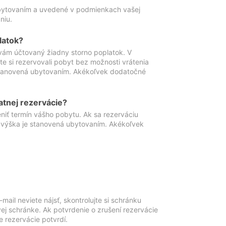
ubytovaním a uvedené v podmienkach vašej
niu.
latok?
vám účtovaný žiadny storno poplatok. V
te si rezervovali pobyt bez možnosti vrátenia
 stanovená ubytovaním. Akékoľvek dodatočné
atnej rezervácie?
niť termín vášho pobytu. Ak sa rezerváciu
o výška je stanovená ubytovaním. Akékoľvek
mail neviete nájsť, skontrolujte si schránku
vej schránke. Ak potvrdenie o zrušení rezervácie
 rezervácie potvrdí.