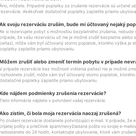
Áno, môžete. Prípadné poplatky za zrušenie rezervácie sú určené 
rezervácie. Akékoľvek dodatočné poplatky zaplatíte priamo ubytova
Ak svoju rezerváciu zruším, bude mi účtovaný nejaký pop
Ak si rezervujete pobyt s možnosťou bezplatného zrušenia, nebude 
prípade, že vašu rezerváciu už nie je možné zrušiť bezplatne alebo s
peňazí, môže vám byť účtovaný storno poplatok, ktorého výška je
poplatky zaplatíte priamo ubytovaniu.
Môžem zrušiť alebo zmeniť termín pobytu v prípade nevr
V prípade rezervácie bez možnosti vrátenia peňazí nie je možné zme
rozhodnete zrušiť, môže vám byť účtovaný storno poplatok, ktoréh
dodatočné poplatky zaplatíte priamo ubytovaniu.
Kde nájdem podmienky zrušenia rezervácie?
Tieto informácie nájdete v potvrdení vašej rezervácie.
Ako zistím, či bola moja rezervácia naozaj zrušená?
Po zrušení rezervácie dostanete potvrdzujúci e-mail. V prípade, že e-
prijatej pošty a priečinok spam/nevyžiadaná pošta vo svojej e-mailo
nedostanete do 24 hodín, kontaktujte ubytovanie, ktoré vám zrušenie