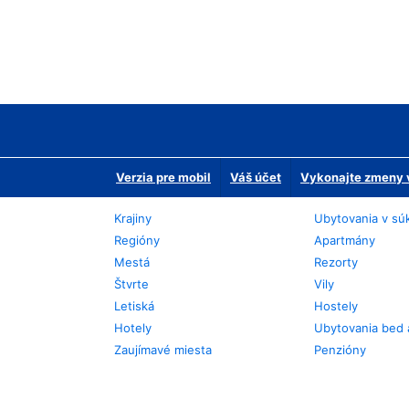
Verzia pre mobil
Váš účet
Vykonajte zmeny v
Krajiny
Ubytovania v sú
Regióny
Apartmány
Mestá
Rezorty
Štvrte
Vily
Letiská
Hostely
Hotely
Ubytovania bed 
Zaujímavé miesta
Penzióny