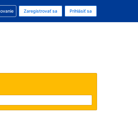
ezerváciou
tovanie
Zaregistrovať sa
Prihlásiť sa
enú menu EUR
e zvolený jazyk V slovenčine