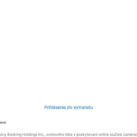
Prihlásenie do extranetu
dené.
ny Booking Holdings Inc., svetového lídra v poskytovaní online služieb zamera