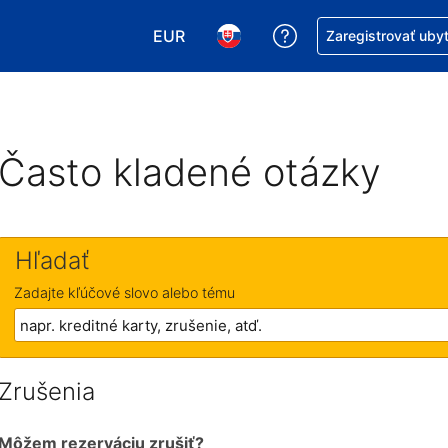
EUR
Získajte pomoc s r
Zaregistrovať uby
Vybrať menu. Momentálne máte zvol
Vybrať jazyk. Momentálne mát
Často kladené otázky
Hľadať
Zadajte kľúčové slovo alebo tému
Zrušenia
Môžem rezerváciu zrušiť?