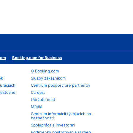
erom
Booking.com for Business
O Booking.com
ek
Služby zákazníkom
auráciách
Centrum podpory pre partnerov
cestovné
Careers
Udržateľnosť
Médiá
Centrum informácií týkajúcich sa
bezpečnosti
Spolupráca s investormi
Podmienky poskytovania služieb