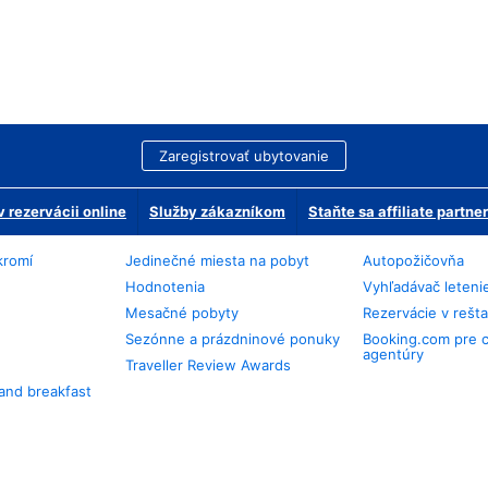
Zaregistrovať ubytovanie
 rezervácii online
Služby zákazníkom
Staňte sa affiliate partn
kromí
Jedinečné miesta na pobyt
Autopožičovňa
Hodnotenia
Vyhľadávač leteni
Mesačné pobyty
Rezervácie v rešt
Sezónne a prázdninové ponuky
Booking.com pre 
agentúry
Traveller Review Awards
and breakfast