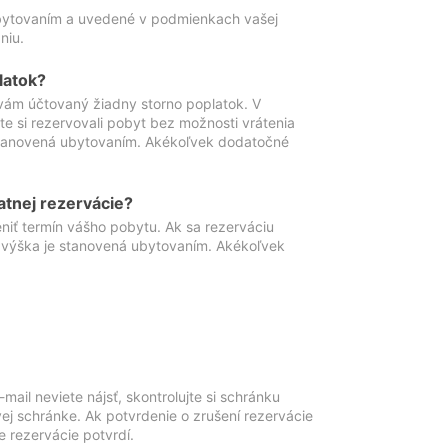
ubytovaním a uvedené v podmienkach vašej
niu.
latok?
vám účtovaný žiadny storno poplatok. V
te si rezervovali pobyt bez možnosti vrátenia
 stanovená ubytovaním. Akékoľvek dodatočné
atnej rezervácie?
niť termín vášho pobytu. Ak sa rezerváciu
o výška je stanovená ubytovaním. Akékoľvek
mail neviete nájsť, skontrolujte si schránku
vej schránke. Ak potvrdenie o zrušení rezervácie
 rezervácie potvrdí.