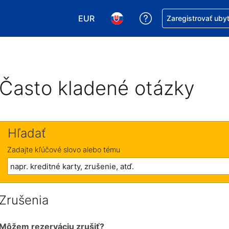
EUR
Získajte pomoc s r
Zaregistrovať uby
Vybrať menu. Momentálne máte zvol
Vybrať jazyk. Momentálne mát
Často kladené otázky
Hľadať
Zadajte kľúčové slovo alebo tému
Zrušenia
Môžem rezerváciu zrušiť?