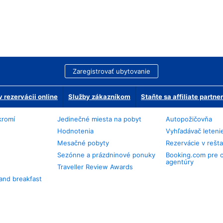
Zaregistrovať ubytovanie
 rezervácii online
Služby zákazníkom
Staňte sa affiliate partn
kromí
Jedinečné miesta na pobyt
Autopožičovňa
Hodnotenia
Vyhľadávač leteni
Mesačné pobyty
Rezervácie v rešt
Sezónne a prázdninové ponuky
Booking.com pre 
agentúry
Traveller Review Awards
and breakfast