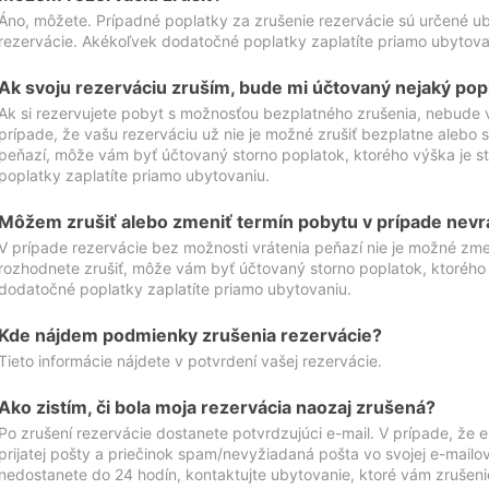
Áno, môžete. Prípadné poplatky za zrušenie rezervácie sú určené 
rezervácie. Akékoľvek dodatočné poplatky zaplatíte priamo ubytova
Ak svoju rezerváciu zruším, bude mi účtovaný nejaký pop
Ak si rezervujete pobyt s možnosťou bezplatného zrušenia, nebude 
prípade, že vašu rezerváciu už nie je možné zrušiť bezplatne alebo s
peňazí, môže vám byť účtovaný storno poplatok, ktorého výška je
poplatky zaplatíte priamo ubytovaniu.
Môžem zrušiť alebo zmeniť termín pobytu v prípade nevr
V prípade rezervácie bez možnosti vrátenia peňazí nie je možné zme
rozhodnete zrušiť, môže vám byť účtovaný storno poplatok, ktoréh
dodatočné poplatky zaplatíte priamo ubytovaniu.
Kde nájdem podmienky zrušenia rezervácie?
Tieto informácie nájdete v potvrdení vašej rezervácie.
Ako zistím, či bola moja rezervácia naozaj zrušená?
Po zrušení rezervácie dostanete potvrdzujúci e-mail. V prípade, že e-
prijatej pošty a priečinok spam/nevyžiadaná pošta vo svojej e-mailo
nedostanete do 24 hodín, kontaktujte ubytovanie, ktoré vám zrušenie