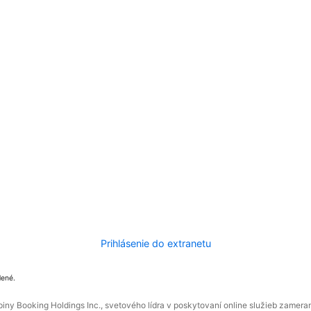
Prihlásenie do extranetu
dené.
ny Booking Holdings Inc., svetového lídra v poskytovaní online služieb zamera