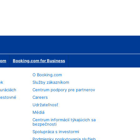
erom
Booking.com for Business
O Booking.com
ek
Služby zákazníkom
auráciách
Centrum podpory pre partnerov
cestovné
Careers
Udržateľnosť
Médiá
Centrum informácií týkajúcich sa
bezpečnosti
Spolupráca s investormi
Podmienky poskytovania služieb