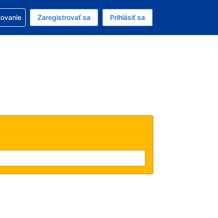
ezerváciou
tovanie
Zaregistrovať sa
Prihlásiť sa
enú menu EUR
e zvolený jazyk V slovenčine