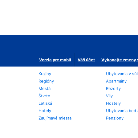
Verzia pre mobil
Váš účet
Vykonajte zmeny v
Krajiny
Ubytovania v sú
Regióny
Apartmány
Mestá
Rezorty
Štvrte
Vily
Letiská
Hostely
Hotely
Ubytovania bed 
Zaujímavé miesta
Penzióny