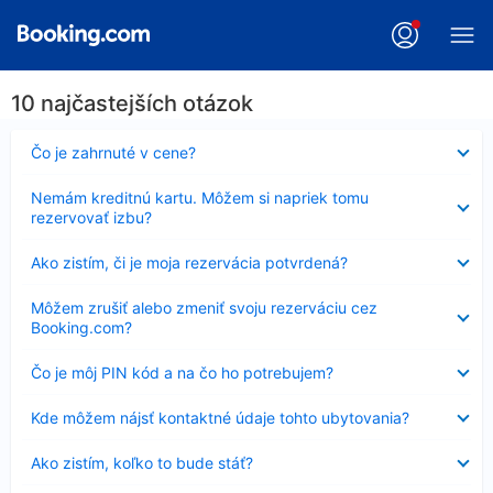
10 najčastejších otázok
Nezobrazuje
Čo je zahrnuté v cene?
sa
Nezobrazuje
Nemám kreditnú kartu. Môžem si napriek tomu
sa
rezervovať izbu?
Nezobrazuje
Ako zistím, či je moja rezervácia potvrdená?
sa
Nezobrazuje
Môžem zrušiť alebo zmeniť svoju rezerváciu cez
sa
Booking.com?
Nezobrazuje
Čo je môj PIN kód a na čo ho potrebujem?
sa
Nezobrazuje
Kde môžem nájsť kontaktné údaje tohto ubytovania?
sa
Nezobrazuje
Ako zistím, koľko to bude stáť?
sa