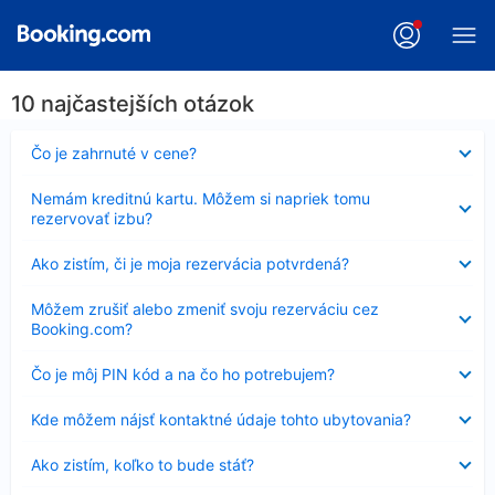
10 najčastejších otázok
Nezobrazuje
Čo je zahrnuté v cene?
sa
Nezobrazuje
Nemám kreditnú kartu. Môžem si napriek tomu
sa
rezervovať izbu?
Nezobrazuje
Ako zistím, či je moja rezervácia potvrdená?
sa
Nezobrazuje
Môžem zrušiť alebo zmeniť svoju rezerváciu cez
sa
Booking.com?
Nezobrazuje
Čo je môj PIN kód a na čo ho potrebujem?
sa
Nezobrazuje
Kde môžem nájsť kontaktné údaje tohto ubytovania?
sa
Nezobrazuje
Ako zistím, koľko to bude stáť?
sa