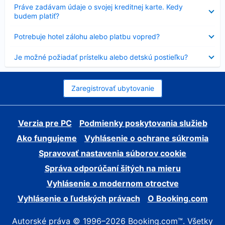
Nezobrazuje
Práve zadávam údaje o svojej kreditnej karte. Kedy
sa
budem platiť?
Nezobrazuje
Potrebuje hotel zálohu alebo platbu vopred?
sa
Nezobrazuje
Je možné požiadať prístelku alebo detskú postieľku?
sa
Zaregistrovať ubytovanie
Verzia pre PC
Podmienky poskytovania služieb
Ako fungujeme
Vyhlásenie o ochrane súkromia
Spravovať nastavenia súborov cookie
Správa odporúčaní šitých na mieru
Vyhlásenie o modernom otroctve
Vyhlásenie o ľudských právach
O Booking.com
Autorské práva © 1996–2026 Booking.com™. Všetky