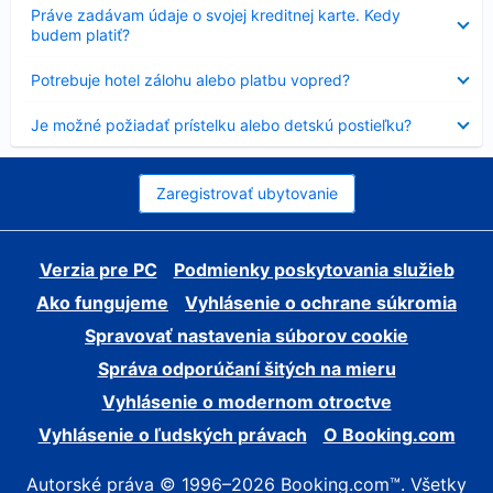
Nezobrazuje
Práve zadávam údaje o svojej kreditnej karte. Kedy
sa
budem platiť?
Nezobrazuje
Potrebuje hotel zálohu alebo platbu vopred?
sa
Nezobrazuje
Je možné požiadať prístelku alebo detskú postieľku?
sa
Zaregistrovať ubytovanie
Verzia pre PC
Podmienky poskytovania služieb
Ako fungujeme
Vyhlásenie o ochrane súkromia
Spravovať nastavenia súborov cookie
Správa odporúčaní šitých na mieru
Vyhlásenie o modernom otroctve
Vyhlásenie o ľudských právach
O Booking.com
Autorské práva © 1996–2026 Booking.com™. Všetky