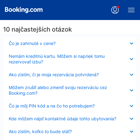
10 najčastejších otázok
Nezobrazuje
Čo je zahrnuté v cene?
sa
Nezobrazuje
Nemám kreditnú kartu. Môžem si napriek tomu
sa
rezervovať izbu?
Nezobrazuje
Ako zistím, či je moja rezervácia potvrdená?
sa
Nezobrazuje
Môžem zrušiť alebo zmeniť svoju rezerváciu cez
sa
Booking.com?
Nezobrazuje
Čo je môj PIN kód a na čo ho potrebujem?
sa
Nezobrazuje
Kde môžem nájsť kontaktné údaje tohto ubytovania?
sa
Nezobrazuje
Ako zistím, koľko to bude stáť?
sa