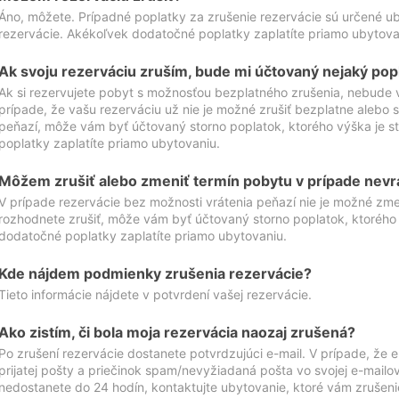
Áno, môžete. Prípadné poplatky za zrušenie rezervácie sú určené 
rezervácie. Akékoľvek dodatočné poplatky zaplatíte priamo ubytova
Ak svoju rezerváciu zruším, bude mi účtovaný nejaký pop
Ak si rezervujete pobyt s možnosťou bezplatného zrušenia, nebude 
prípade, že vašu rezerváciu už nie je možné zrušiť bezplatne alebo s
peňazí, môže vám byť účtovaný storno poplatok, ktorého výška je
poplatky zaplatíte priamo ubytovaniu.
Môžem zrušiť alebo zmeniť termín pobytu v prípade nevr
V prípade rezervácie bez možnosti vrátenia peňazí nie je možné zme
rozhodnete zrušiť, môže vám byť účtovaný storno poplatok, ktoréh
dodatočné poplatky zaplatíte priamo ubytovaniu.
Kde nájdem podmienky zrušenia rezervácie?
Tieto informácie nájdete v potvrdení vašej rezervácie.
Ako zistím, či bola moja rezervácia naozaj zrušená?
Po zrušení rezervácie dostanete potvrdzujúci e-mail. V prípade, že e-
prijatej pošty a priečinok spam/nevyžiadaná pošta vo svojej e-mailo
nedostanete do 24 hodín, kontaktujte ubytovanie, ktoré vám zrušenie