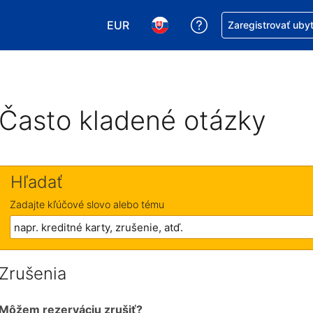
EUR
Získajte pomoc s r
Zaregistrovať uby
Vybrať menu. Momentálne máte zvol
Vybrať jazyk. Momentálne mát
Často kladené otázky
Hľadať
Zadajte kľúčové slovo alebo tému
Zrušenia
Môžem rezerváciu zrušiť?