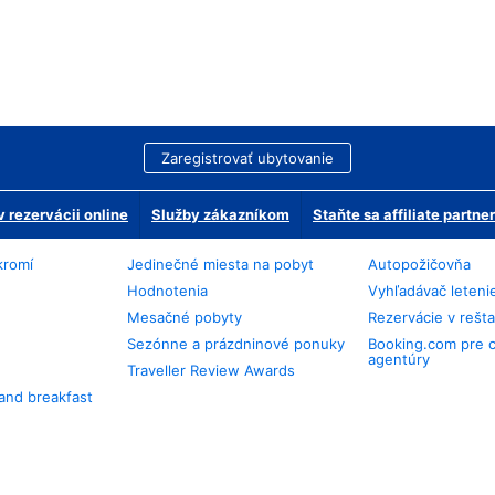
Zaregistrovať ubytovanie
 rezervácii online
Služby zákazníkom
Staňte sa affiliate partn
kromí
Jedinečné miesta na pobyt
Autopožičovňa
Hodnotenia
Vyhľadávač leteni
Mesačné pobyty
Rezervácie v rešt
Sezónne a prázdninové ponuky
Booking.com pre 
agentúry
Traveller Review Awards
and breakfast