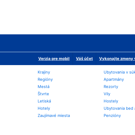
Verzia pre mobil
Váš účet
Vykonajte zmeny v
Krajiny
Ubytovania v sú
Regióny
Apartmány
Mestá
Rezorty
Štvrte
Vily
Letiská
Hostely
Hotely
Ubytovania bed 
Zaujímavé miesta
Penzióny