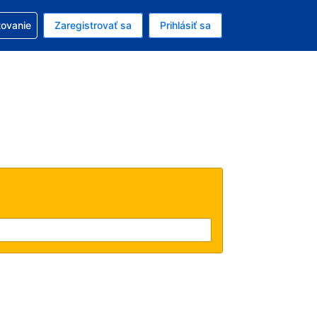
ezerváciou
tovanie
Zaregistrovať sa
Prihlásiť sa
enú menu EUR
e zvolený jazyk V slovenčine