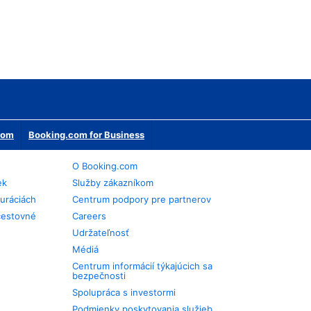
erom
Booking.com for Business
O Booking.com
ek
Služby zákazníkom
auráciách
Centrum podpory pre partnerov
cestovné
Careers
Udržateľnosť
Médiá
Centrum informácií týkajúcich sa
bezpečnosti
Spolupráca s investormi
Podmienky poskytovania služieb