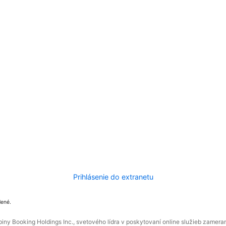
Prihlásenie do extranetu
dené.
ny Booking Holdings Inc., svetového lídra v poskytovaní online služieb zamera