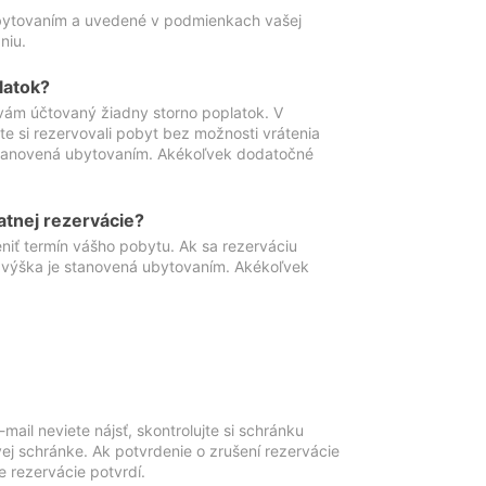
ubytovaním a uvedené v podmienkach vašej
niu.
latok?
vám účtovaný žiadny storno poplatok. V
te si rezervovali pobyt bez možnosti vrátenia
 stanovená ubytovaním. Akékoľvek dodatočné
atnej rezervácie?
niť termín vášho pobytu. Ak sa rezerváciu
o výška je stanovená ubytovaním. Akékoľvek
mail neviete nájsť, skontrolujte si schránku
vej schránke. Ak potvrdenie o zrušení rezervácie
 rezervácie potvrdí.