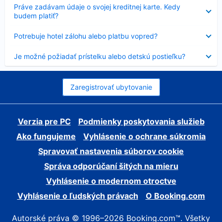
Nezobrazuje
Práve zadávam údaje o svojej kreditnej karte. Kedy
sa
budem platiť?
Nezobrazuje
Potrebuje hotel zálohu alebo platbu vopred?
sa
Nezobrazuje
Je možné požiadať prístelku alebo detskú postieľku?
sa
Zaregistrovať ubytovanie
Verzia pre PC
Podmienky poskytovania služieb
Ako fungujeme
Vyhlásenie o ochrane súkromia
Spravovať nastavenia súborov cookie
Správa odporúčaní šitých na mieru
Vyhlásenie o modernom otroctve
Vyhlásenie o ľudských právach
O Booking.com
Autorské práva © 1996–2026 Booking.com™. Všetky