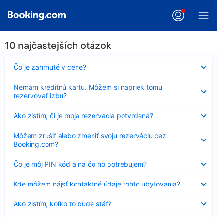
10 najčastejších otázok
Nezobrazuje
Čo je zahrnuté v cene?
sa
Nezobrazuje
Nemám kreditnú kartu. Môžem si napriek tomu
sa
rezervovať izbu?
Nezobrazuje
Ako zistím, či je moja rezervácia potvrdená?
sa
Nezobrazuje
Môžem zrušiť alebo zmeniť svoju rezerváciu cez
sa
Booking.com?
Nezobrazuje
Čo je môj PIN kód a na čo ho potrebujem?
sa
Nezobrazuje
Kde môžem nájsť kontaktné údaje tohto ubytovania?
sa
Nezobrazuje
Ako zistím, koľko to bude stáť?
sa