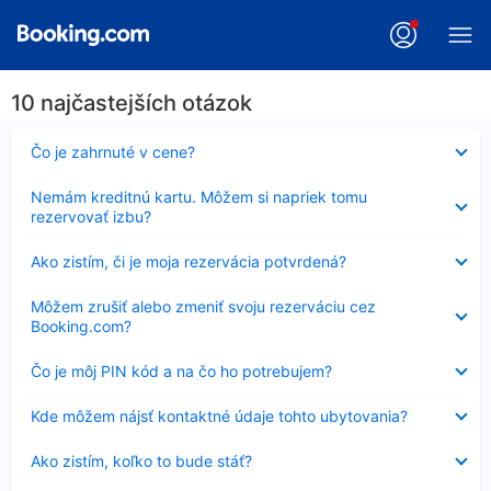
10 najčastejších otázok
Nezobrazuje
Čo je zahrnuté v cene?
sa
Nezobrazuje
Nemám kreditnú kartu. Môžem si napriek tomu
sa
rezervovať izbu?
Nezobrazuje
Ako zistím, či je moja rezervácia potvrdená?
sa
Nezobrazuje
Môžem zrušiť alebo zmeniť svoju rezerváciu cez
sa
Booking.com?
Nezobrazuje
Čo je môj PIN kód a na čo ho potrebujem?
sa
Nezobrazuje
Kde môžem nájsť kontaktné údaje tohto ubytovania?
sa
Nezobrazuje
Ako zistím, koľko to bude stáť?
sa