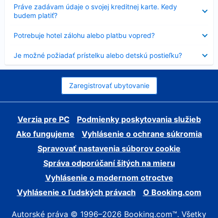
Nezobrazuje
Práve zadávam údaje o svojej kreditnej karte. Kedy
sa
budem platiť?
Nezobrazuje
Potrebuje hotel zálohu alebo platbu vopred?
sa
Nezobrazuje
Je možné požiadať prístelku alebo detskú postieľku?
sa
Zaregistrovať ubytovanie
Verzia pre PC
Podmienky poskytovania služieb
Ako fungujeme
Vyhlásenie o ochrane súkromia
Spravovať nastavenia súborov cookie
Správa odporúčaní šitých na mieru
Vyhlásenie o modernom otroctve
Vyhlásenie o ľudských právach
O Booking.com
Autorské práva © 1996–2026 Booking.com™. Všetky