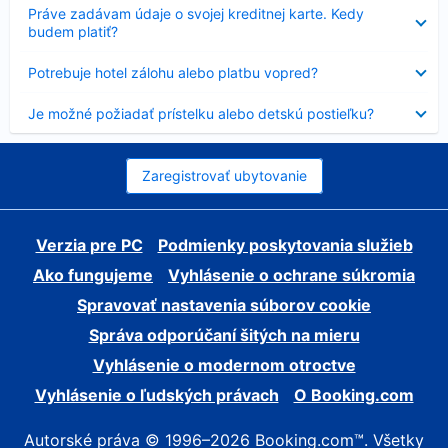
Nezobrazuje
Práve zadávam údaje o svojej kreditnej karte. Kedy
sa
budem platiť?
Nezobrazuje
Potrebuje hotel zálohu alebo platbu vopred?
sa
Nezobrazuje
Je možné požiadať prístelku alebo detskú postieľku?
sa
Zaregistrovať ubytovanie
Verzia pre PC
Podmienky poskytovania služieb
Ako fungujeme
Vyhlásenie o ochrane súkromia
Spravovať nastavenia súborov cookie
Správa odporúčaní šitých na mieru
Vyhlásenie o modernom otroctve
Vyhlásenie o ľudských právach
O Booking.com
Autorské práva © 1996–2026 Booking.com™. Všetky