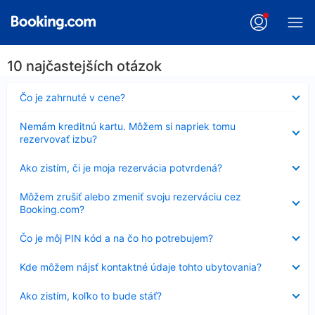
10 najčastejších otázok
Nezobrazuje
Čo je zahrnuté v cene?
sa
Nezobrazuje
Nemám kreditnú kartu. Môžem si napriek tomu
sa
rezervovať izbu?
Nezobrazuje
Ako zistím, či je moja rezervácia potvrdená?
sa
Nezobrazuje
Môžem zrušiť alebo zmeniť svoju rezerváciu cez
sa
Booking.com?
Nezobrazuje
Čo je môj PIN kód a na čo ho potrebujem?
sa
Nezobrazuje
Kde môžem nájsť kontaktné údaje tohto ubytovania?
sa
Nezobrazuje
Ako zistím, koľko to bude stáť?
sa