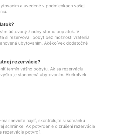
ubytovaním a uvedené v podmienkach vašej
niu.
latok?
vám účtovaný žiadny storno poplatok. V
te si rezervovali pobyt bez možnosti vrátenia
 stanovená ubytovaním. Akékoľvek dodatočné
atnej rezervácie?
niť termín vášho pobytu. Ak sa rezerváciu
o výška je stanovená ubytovaním. Akékoľvek
mail neviete nájsť, skontrolujte si schránku
vej schránke. Ak potvrdenie o zrušení rezervácie
 rezervácie potvrdí.