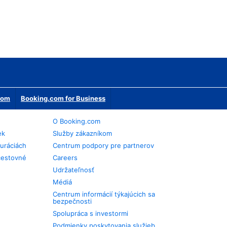
erom
Booking.com for Business
O Booking.com
ek
Služby zákazníkom
auráciách
Centrum podpory pre partnerov
cestovné
Careers
Udržateľnosť
Médiá
Centrum informácií týkajúcich sa
bezpečnosti
Spolupráca s investormi
Podmienky poskytovania služieb