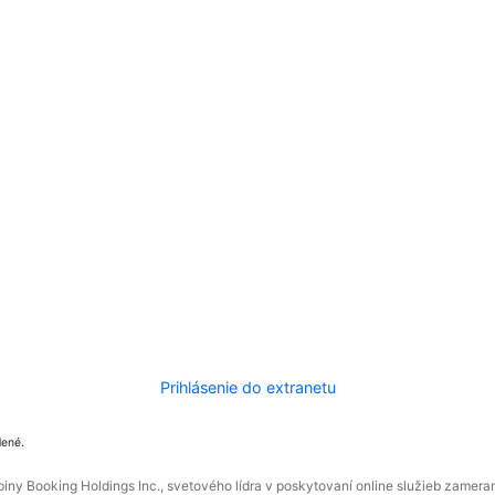
Prihlásenie do extranetu
dené.
ny Booking Holdings Inc., svetového lídra v poskytovaní online služieb zamera