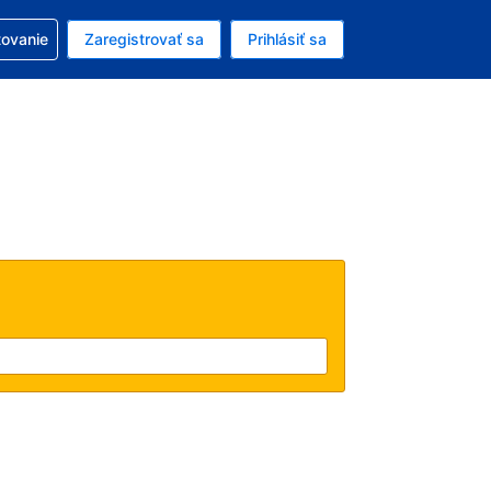
ezerváciou
tovanie
Zaregistrovať sa
Prihlásiť sa
enú menu EUR
e zvolený jazyk V slovenčine