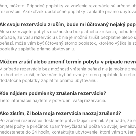
Áno, môžete. Prípadné poplatky za zrušenie rezervácie sú určené 
rezervácie. Akékoľvek dodatočné poplatky zaplatíte priamo ubytova
Ak svoju rezerváciu zruším, bude mi účtovaný nejaký pop
Ak si rezervujete pobyt s možnosťou bezplatného zrušenia, nebude 
prípade, že vašu rezerváciu už nie je možné zrušiť bezplatne alebo s
peňazí, môže vám byť účtovaný storno poplatok, ktorého výška je
poplatky zaplatíte priamo ubytovaniu.
Môžem zrušiť alebo zmeniť termín pobytu v prípade nevr
V prípade rezervácie bez možnosti vrátenia peňazí nie je možné zme
rozhodnete zrušiť, môže vám byť účtovaný storno poplatok, ktoréh
dodatočné poplatky zaplatíte priamo ubytovaniu.
Kde nájdem podmienky zrušenia rezervácie?
Tieto informácie nájdete v potvrdení vašej rezervácie.
Ako zistím, či bola moja rezervácia naozaj zrušená?
Po zrušení rezervácie dostanete potvrdzujúci e-mail. V prípade, že e-
prijatej pošty a priečinok spam/nevyžiadaná pošta vo svojej e-mailo
nedostanete do 24 hodín, kontaktujte ubytovanie, ktoré vám zrušenie