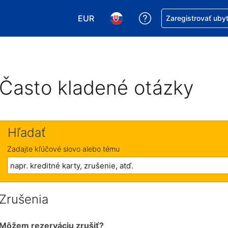
EUR
Získajte pomoc s r
Zaregistrovať uby
Vybrať menu. Momentálne máte zvol
Vybrať jazyk. Momentálne mát
Často kladené otázky
Hľadať
Zadajte kľúčové slovo alebo tému
Zrušenia
Môžem rezerváciu zrušiť?