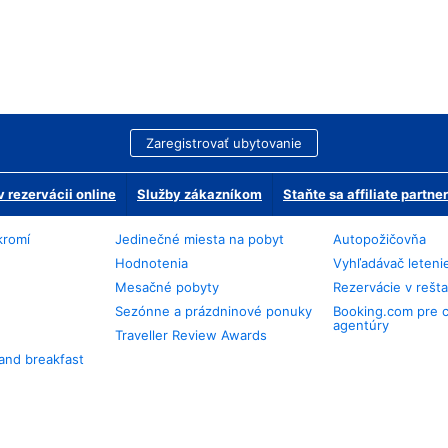
Zaregistrovať ubytovanie
 rezervácii online
Služby zákazníkom
Staňte sa affiliate partn
kromí
Jedinečné miesta na pobyt
Autopožičovňa
Hodnotenia
Vyhľadávač leteni
Mesačné pobyty
Rezervácie v rešt
Sezónne a prázdninové ponuky
Booking.com pre 
agentúry
Traveller Review Awards
and breakfast