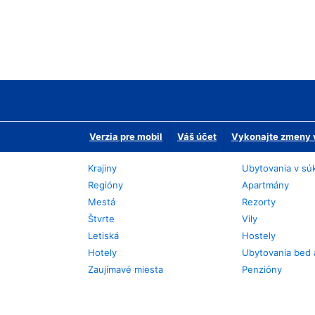
Verzia pre mobil
Váš účet
Vykonajte zmeny v
Krajiny
Ubytovania v sú
Regióny
Apartmány
Mestá
Rezorty
Štvrte
Vily
Letiská
Hostely
Hotely
Ubytovania bed 
Zaujímavé miesta
Penzióny