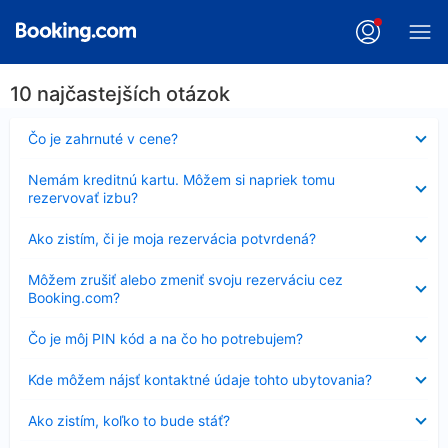
10 najčastejších otázok
Nezobrazuje
Čo je zahrnuté v cene?
sa
Nezobrazuje
Nemám kreditnú kartu. Môžem si napriek tomu
sa
rezervovať izbu?
Nezobrazuje
Ako zistím, či je moja rezervácia potvrdená?
sa
Nezobrazuje
Môžem zrušiť alebo zmeniť svoju rezerváciu cez
sa
Booking.com?
Nezobrazuje
Čo je môj PIN kód a na čo ho potrebujem?
sa
Nezobrazuje
Kde môžem nájsť kontaktné údaje tohto ubytovania?
sa
Nezobrazuje
Ako zistím, koľko to bude stáť?
sa