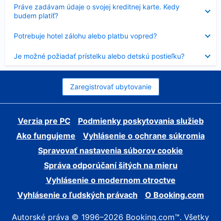
Nezobrazuje
Práve zadávam údaje o svojej kreditnej karte. Kedy
sa
budem platiť?
Nezobrazuje
Potrebuje hotel zálohu alebo platbu vopred?
sa
Nezobrazuje
Je možné požiadať prístelku alebo detskú postieľku?
sa
Zaregistrovať ubytovanie
Verzia pre PC
Podmienky poskytovania služieb
Ako fungujeme
Vyhlásenie o ochrane súkromia
Spravovať nastavenia súborov cookie
Správa odporúčaní šitých na mieru
Vyhlásenie o modernom otroctve
Vyhlásenie o ľudských právach
O Booking.com
Autorské práva © 1996–2026 Booking.com™. Všetky