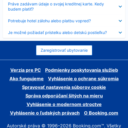
Nezobrazuje
Práve zadávam údaje o svojej kreditnej karte. Kedy
sa
budem platiť?
Nezobrazuje
Potrebuje hotel zálohu alebo platbu vopred?
sa
Nezobrazuje
Je možné požiadať prístelku alebo detskú postieľku?
sa
Zaregistrovať ubytovanie
Verzia pre PC
Podmienky poskytovania služieb
Ako fungujeme
Vyhlásenie o ochrane súkromia
Spravovať nastavenia súborov cookie
Správa odporúčaní šitých na mieru
Vyhlásenie o modernom otroctve
Vyhlásenie o ľudských právach
O Booking.com
Autorské práva © 1996–2026 Booking.com™. Všetky