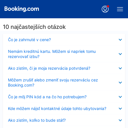
10 najčastejších otázok
Nezobrazuje
Čo je zahrnuté v cene?
sa
Nezobrazuje
Nemám kreditnú kartu. Môžem si napriek tomu
sa
rezervovať izbu?
Nezobrazuje
Ako zistím, či je moja rezervácia potvrdená?
sa
Nezobrazuje
Môžem zrušiť alebo zmeniť svoju rezerváciu cez
sa
Booking.com?
Nezobrazuje
Čo je môj PIN kód a na čo ho potrebujem?
sa
Nezobrazuje
Kde môžem nájsť kontaktné údaje tohto ubytovania?
sa
Nezobrazuje
Ako zistím, koľko to bude stáť?
sa