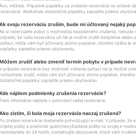
Áno, môžete. Prípadné poplatky za zrušenie rezervácie sú určené 
rezervácie. Akékoľvek dodatočné poplatky zaplatíte priamo ubytova
Ak svoju rezerváciu zruším, bude mi účtovaný nejaký pop
Ak si rezervujete pobyt s možnosťou bezplatného zrušenia, nebude 
prípade, že vašu rezerváciu už nie je možné zrušiť bezplatne alebo s
peňazí, môže vám byť účtovaný storno poplatok, ktorého výška je
poplatky zaplatíte priamo ubytovaniu.
Môžem zrušiť alebo zmeniť termín pobytu v prípade nevr
V prípade rezervácie bez možnosti vrátenia peňazí nie je možné zme
rozhodnete zrušiť, môže vám byť účtovaný storno poplatok, ktoréh
dodatočné poplatky zaplatíte priamo ubytovaniu.
Kde nájdem podmienky zrušenia rezervácie?
Tieto informácie nájdete v potvrdení vašej rezervácie.
Ako zistím, či bola moja rezervácia naozaj zrušená?
Po zrušení rezervácie dostanete potvrdzujúci e-mail. V prípade, že e-
prijatej pošty a priečinok spam/nevyžiadaná pošta vo svojej e-mailo
nedostanete do 24 hodín, kontaktujte ubytovanie, ktoré vám zrušenie