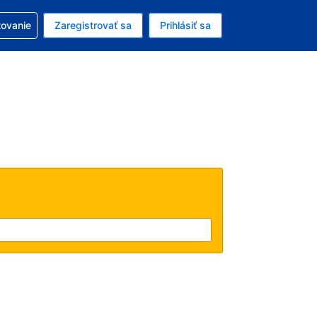
ezerváciou
tovanie
Zaregistrovať sa
Prihlásiť sa
ú menu Americký dolár
e zvolený jazyk V slovenčine