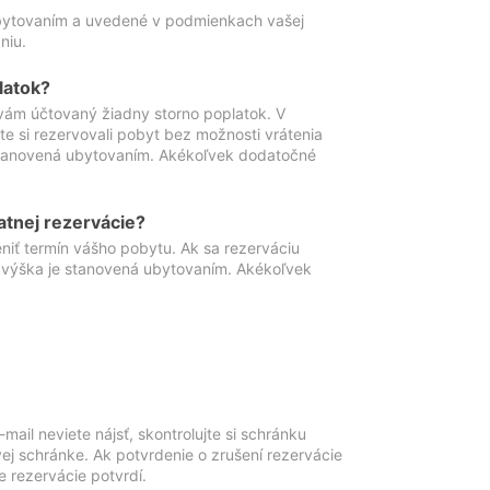
ubytovaním a uvedené v podmienkach vašej
niu.
latok?
vám účtovaný žiadny storno poplatok. V
te si rezervovali pobyt bez možnosti vrátenia
 stanovená ubytovaním. Akékoľvek dodatočné
atnej rezervácie?
niť termín vášho pobytu. Ak sa rezerváciu
o výška je stanovená ubytovaním. Akékoľvek
mail neviete nájsť, skontrolujte si schránku
vej schránke. Ak potvrdenie o zrušení rezervácie
 rezervácie potvrdí.