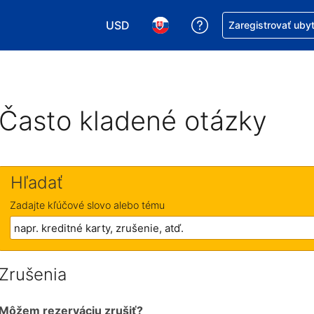
USD
Získajte pomoc s r
Zaregistrovať uby
Vybrať menu. Momentálne máte zvolen
Vybrať jazyk. Momentálne mát
Často kladené otázky
Hľadať
Zadajte kľúčové slovo alebo tému
Zrušenia
Môžem rezerváciu zrušiť?