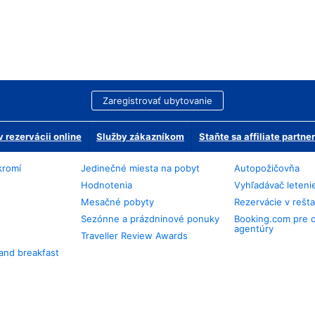
Zaregistrovať ubytovanie
 rezervácii online
Služby zákazníkom
Staňte sa affiliate partn
kromí
Jedinečné miesta na pobyt
Autopožičovňa
Hodnotenia
Vyhľadávač leteni
Mesačné pobyty
Rezervácie v rešt
Sezónne a prázdninové ponuky
Booking.com pre 
agentúry
Traveller Review Awards
and breakfast