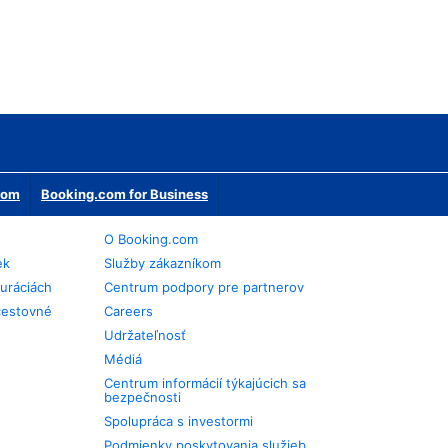
erom
Booking.com for Business
O Booking.com
ek
Služby zákazníkom
auráciách
Centrum podpory pre partnerov
cestovné
Careers
Udržateľnosť
Médiá
Centrum informácií týkajúcich sa
bezpečnosti
Spolupráca s investormi
Podmienky poskytovania služieb