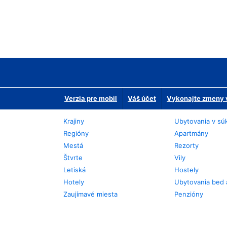
Verzia pre mobil
Váš účet
Vykonajte zmeny v
Krajiny
Ubytovania v sú
Regióny
Apartmány
Mestá
Rezorty
Štvrte
Vily
Letiská
Hostely
Hotely
Ubytovania bed 
Zaujímavé miesta
Penzióny