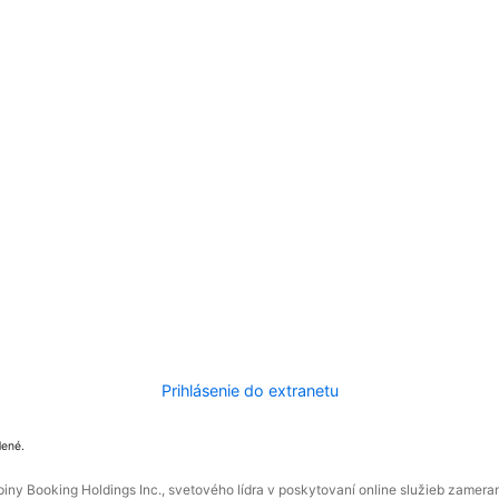
Prihlásenie do extranetu
dené.
ny Booking Holdings Inc., svetového lídra v poskytovaní online služieb zamera