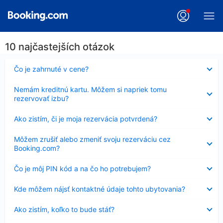
10 najčastejších otázok
Nezobrazuje
Čo je zahrnuté v cene?
sa
Nezobrazuje
Nemám kreditnú kartu. Môžem si napriek tomu
sa
rezervovať izbu?
Nezobrazuje
Ako zistím, či je moja rezervácia potvrdená?
sa
Nezobrazuje
Môžem zrušiť alebo zmeniť svoju rezerváciu cez
sa
Booking.com?
Nezobrazuje
Čo je môj PIN kód a na čo ho potrebujem?
sa
Nezobrazuje
Kde môžem nájsť kontaktné údaje tohto ubytovania?
sa
Nezobrazuje
Ako zistím, koľko to bude stáť?
sa