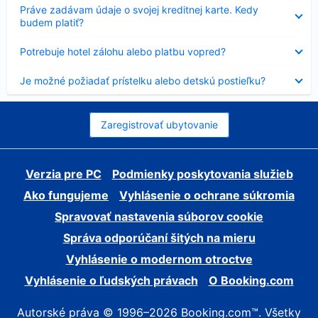
Nezobrazuje
Práve zadávam údaje o svojej kreditnej karte. Kedy
sa
budem platiť?
Nezobrazuje
Potrebuje hotel zálohu alebo platbu vopred?
sa
Nezobrazuje
Je možné požiadať prístelku alebo detskú postieľku?
sa
Zaregistrovať ubytovanie
Verzia pre PC
Podmienky poskytovania služieb
Ako fungujeme
Vyhlásenie o ochrane súkromia
Spravovať nastavenia súborov cookie
Správa odporúčaní šitých na mieru
Vyhlásenie o modernom otroctve
Vyhlásenie o ľudských právach
O Booking.com
Autorské práva © 1996–2026 Booking.com™. Všetky