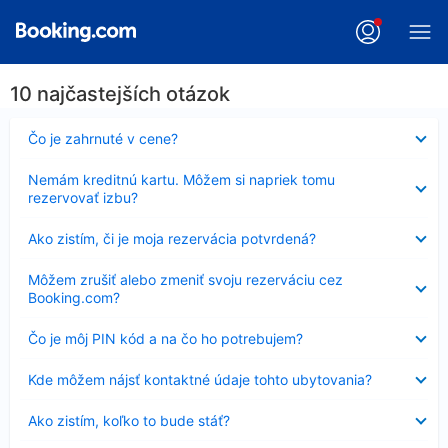
10 najčastejších otázok
Nezobrazuje
Čo je zahrnuté v cene?
sa
Nezobrazuje
Nemám kreditnú kartu. Môžem si napriek tomu
sa
rezervovať izbu?
Nezobrazuje
Ako zistím, či je moja rezervácia potvrdená?
sa
Nezobrazuje
Môžem zrušiť alebo zmeniť svoju rezerváciu cez
sa
Booking.com?
Nezobrazuje
Čo je môj PIN kód a na čo ho potrebujem?
sa
Nezobrazuje
Kde môžem nájsť kontaktné údaje tohto ubytovania?
sa
Nezobrazuje
Ako zistím, koľko to bude stáť?
sa