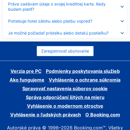
Nezobrazuje
Práve zadávam údaje o svojej kreditnej karte. Kedy
sa
budem platiť?
Nezobrazuje
Potrebuje hotel zálohu alebo platbu vopred?
sa
Nezobrazuje
Je možné požiadať prístelku alebo detskú postieľku?
sa
Zaregistrovať ubytovanie
Verzia pre PC
Podmienky poskytovania služieb
Ako fungujeme
Vyhlásenie o ochrane súkromia
Spravovať nastavenia súborov cookie
Správa odporúčaní šitých na mieru
Vyhlásenie o modernom otroctve
Vyhlásenie o ľudských právach
O Booking.com
Autorské práva © 1996–2026 Booking.com™. Všetky