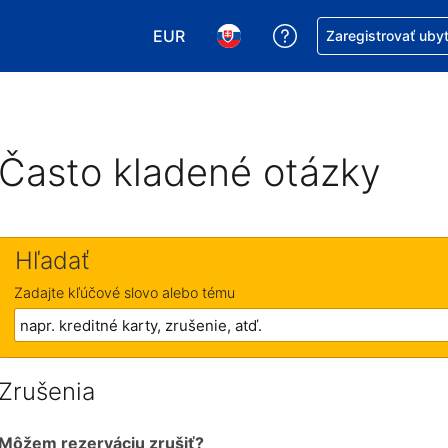
EUR
Získajte pomoc s r
Zaregistrovať uby
Vybrať menu. Momentálne máte zvol
Vybrať jazyk. Momentálne mát
Často kladené otázky
Hľadať
Zadajte kľúčové slovo alebo tému
Zrušenia
Môžem rezerváciu zrušiť?