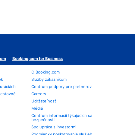
erom
Booking.com for Business
O Booking.com
ek
Služby zákazníkom
auráciách
Centrum podpory pre partnerov
cestovné
Careers
Udržateľnosť
Médiá
Centrum informácií týkajúcich sa
bezpečnosti
Spolupráca s investormi
Podmienky poskytovania služieb