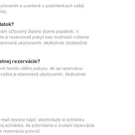
ubytovaním a uvedené v podmienkach vašej
niu.
latok?
vám účtovaný žiadny storno poplatok. V
te si rezervovali pobyt bez možnosti vrátenia
 stanovená ubytovaním. Akékoľvek dodatočné
atnej rezervácie?
niť termín vášho pobytu. Ak sa rezerváciu
o výška je stanovená ubytovaním. Akékoľvek
mail neviete nájsť, skontrolujte si schránku
vej schránke. Ak potvrdenie o zrušení rezervácie
 rezervácie potvrdí.