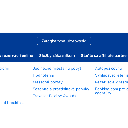
Zaregistrovať ubytovanie
 rezervácii online
Služby zákazníkom
Staňte sa affiliate partn
kromí
Jedinečné miesta na pobyt
Autopožičovňa
Hodnotenia
Vyhľadávač leteni
Mesačné pobyty
Rezervácie v rešt
Sezónne a prázdninové ponuky
Booking.com pre 
agentúry
Traveller Review Awards
and breakfast