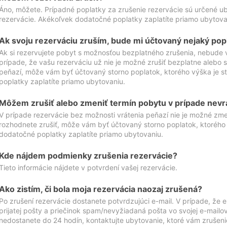
Áno, môžete. Prípadné poplatky za zrušenie rezervácie sú určené 
rezervácie. Akékoľvek dodatočné poplatky zaplatíte priamo ubytova
Ak svoju rezerváciu zruším, bude mi účtovaný nejaký pop
Ak si rezervujete pobyt s možnosťou bezplatného zrušenia, nebude 
prípade, že vašu rezerváciu už nie je možné zrušiť bezplatne alebo s
peňazí, môže vám byť účtovaný storno poplatok, ktorého výška je
poplatky zaplatíte priamo ubytovaniu.
Môžem zrušiť alebo zmeniť termín pobytu v prípade nevr
V prípade rezervácie bez možnosti vrátenia peňazí nie je možné zme
rozhodnete zrušiť, môže vám byť účtovaný storno poplatok, ktoréh
dodatočné poplatky zaplatíte priamo ubytovaniu.
Kde nájdem podmienky zrušenia rezervácie?
Tieto informácie nájdete v potvrdení vašej rezervácie.
Ako zistím, či bola moja rezervácia naozaj zrušená?
Po zrušení rezervácie dostanete potvrdzujúci e-mail. V prípade, že e-
prijatej pošty a priečinok spam/nevyžiadaná pošta vo svojej e-mailo
nedostanete do 24 hodín, kontaktujte ubytovanie, ktoré vám zrušenie