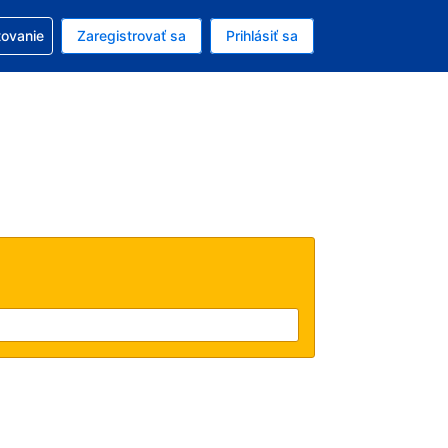
ezerváciou
tovanie
Zaregistrovať sa
Prihlásiť sa
enú menu EUR
e zvolený jazyk V slovenčine