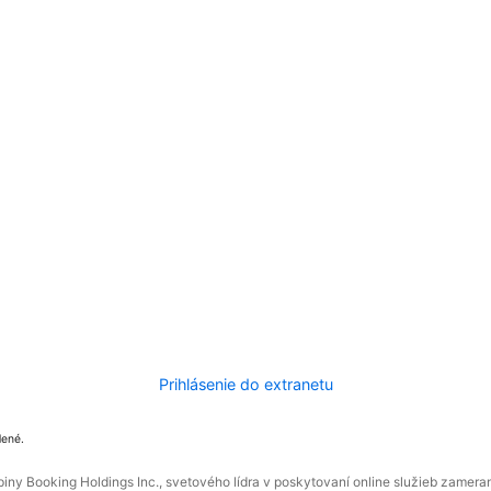
Prihlásenie do extranetu
dené.
ny Booking Holdings Inc., svetového lídra v poskytovaní online služieb zamera