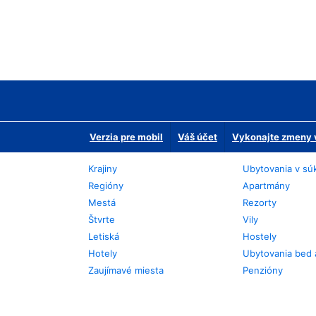
Verzia pre mobil
Váš účet
Vykonajte zmeny v
Krajiny
Ubytovania v sú
Regióny
Apartmány
Mestá
Rezorty
Štvrte
Vily
Letiská
Hostely
Hotely
Ubytovania bed 
Zaujímavé miesta
Penzióny