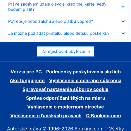
Nezobrazuje
Práve zadávam údaje o svojej kreditnej karte. Kedy
sa
budem platiť?
Nezobrazuje
Potrebuje hotel zálohu alebo platbu vopred?
sa
Nezobrazuje
Je možné požiadať prístelku alebo detskú postieľku?
sa
Zaregistrovať ubytovanie
Verzia pre PC
Podmienky poskytovania služieb
Ako fungujeme
Vyhlásenie o ochrane súkromia
Spravovať nastavenia súborov cookie
Správa odporúčaní šitých na mieru
Vyhlásenie o modernom otroctve
Vyhlásenie o ľudských právach
O Booking.com
Autorské práva © 1996–2026 Booking.com™. Všetky