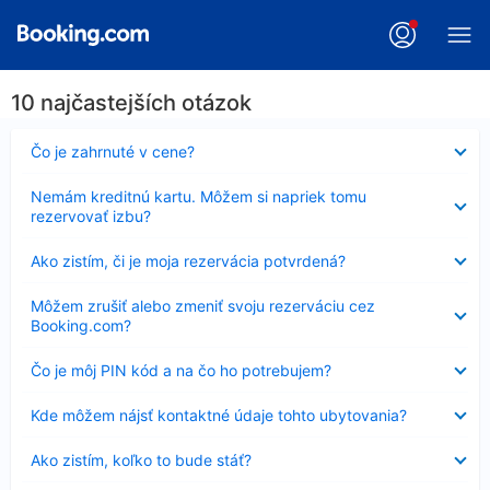
10 najčastejších otázok
Nezobrazuje
Čo je zahrnuté v cene?
sa
Nezobrazuje
Nemám kreditnú kartu. Môžem si napriek tomu
sa
rezervovať izbu?
Nezobrazuje
Ako zistím, či je moja rezervácia potvrdená?
sa
Nezobrazuje
Môžem zrušiť alebo zmeniť svoju rezerváciu cez
sa
Booking.com?
Nezobrazuje
Čo je môj PIN kód a na čo ho potrebujem?
sa
Nezobrazuje
Kde môžem nájsť kontaktné údaje tohto ubytovania?
sa
Nezobrazuje
Ako zistím, koľko to bude stáť?
sa