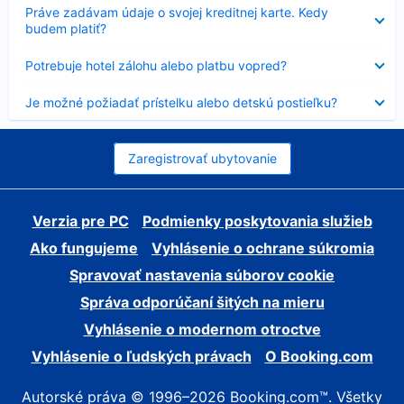
Nezobrazuje
Práve zadávam údaje o svojej kreditnej karte. Kedy
sa
budem platiť?
Nezobrazuje
Potrebuje hotel zálohu alebo platbu vopred?
sa
Nezobrazuje
Je možné požiadať prístelku alebo detskú postieľku?
sa
Zaregistrovať ubytovanie
Verzia pre PC
Podmienky poskytovania služieb
Ako fungujeme
Vyhlásenie o ochrane súkromia
Spravovať nastavenia súborov cookie
Správa odporúčaní šitých na mieru
Vyhlásenie o modernom otroctve
Vyhlásenie o ľudských právach
O Booking.com
Autorské práva © 1996–2026 Booking.com™. Všetky