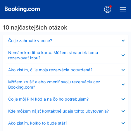
10 najčastejších otázok
Nezobrazuje
Čo je zahrnuté v cene?
sa
Nezobrazuje
Nemám kreditnú kartu. Môžem si napriek tomu
sa
rezervovať izbu?
Nezobrazuje
Ako zistím, či je moja rezervácia potvrdená?
sa
Nezobrazuje
Môžem zrušiť alebo zmeniť svoju rezerváciu cez
sa
Booking.com?
Nezobrazuje
Čo je môj PIN kód a na čo ho potrebujem?
sa
Nezobrazuje
Kde môžem nájsť kontaktné údaje tohto ubytovania?
sa
Nezobrazuje
Ako zistím, koľko to bude stáť?
sa