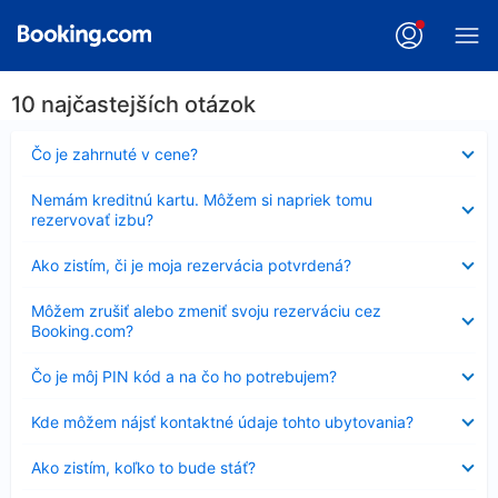
10 najčastejších otázok
Nezobrazuje
Čo je zahrnuté v cene?
sa
Nezobrazuje
Nemám kreditnú kartu. Môžem si napriek tomu
sa
rezervovať izbu?
Nezobrazuje
Ako zistím, či je moja rezervácia potvrdená?
sa
Nezobrazuje
Môžem zrušiť alebo zmeniť svoju rezerváciu cez
sa
Booking.com?
Nezobrazuje
Čo je môj PIN kód a na čo ho potrebujem?
sa
Nezobrazuje
Kde môžem nájsť kontaktné údaje tohto ubytovania?
sa
Nezobrazuje
Ako zistím, koľko to bude stáť?
sa