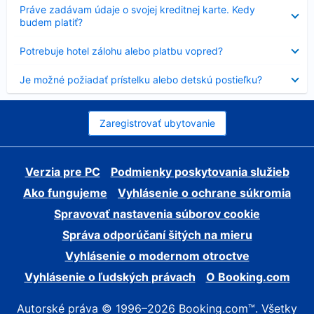
Nezobrazuje
Práve zadávam údaje o svojej kreditnej karte. Kedy
sa
budem platiť?
Nezobrazuje
Potrebuje hotel zálohu alebo platbu vopred?
sa
Nezobrazuje
Je možné požiadať prístelku alebo detskú postieľku?
sa
Zaregistrovať ubytovanie
Verzia pre PC
Podmienky poskytovania služieb
Ako fungujeme
Vyhlásenie o ochrane súkromia
Spravovať nastavenia súborov cookie
Správa odporúčaní šitých na mieru
Vyhlásenie o modernom otroctve
Vyhlásenie o ľudských právach
O Booking.com
Autorské práva © 1996–2026 Booking.com™. Všetky