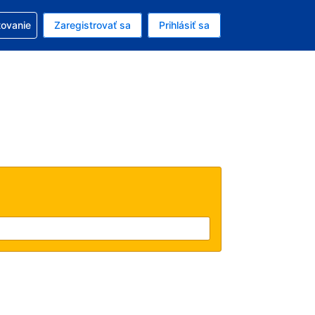
ezerváciou
tovanie
Zaregistrovať sa
Prihlásiť sa
enú menu EUR
e zvolený jazyk V slovenčine