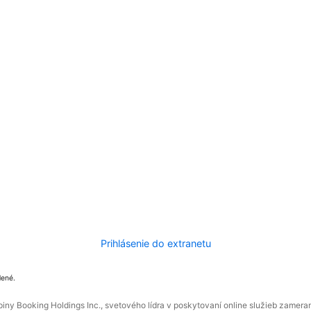
Prihlásenie do extranetu
dené.
ny Booking Holdings Inc., svetového lídra v poskytovaní online služieb zamera