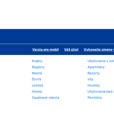
Verzia pre mobil
Váš účet
Vykonajte zmeny v
Krajiny
Ubytovania v sú
Regióny
Apartmány
Mestá
Rezorty
Štvrte
Vily
Letiská
Hostely
Hotely
Ubytovania bed 
Zaujímavé miesta
Penzióny