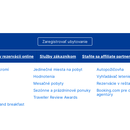
Zaregistrovať ubytovanie
 rezervácii online
Služby zákazníkom
Staňte sa affiliate partn
kromí
Jedinečné miesta na pobyt
Autopožičovňa
Hodnotenia
Vyhľadávač leteni
Mesačné pobyty
Rezervácie v rešt
Sezónne a prázdninové ponuky
Booking.com pre 
agentúry
Traveller Review Awards
and breakfast