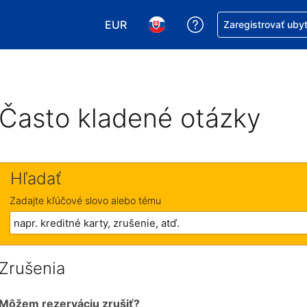
EUR
Získajte pomoc s r
Zaregistrovať uby
Vybrať menu. Momentálne máte zvol
Vybrať jazyk. Momentálne mát
Často kladené otázky
Hľadať
Zadajte kľúčové slovo alebo tému
Zrušenia
Môžem rezerváciu zrušiť?