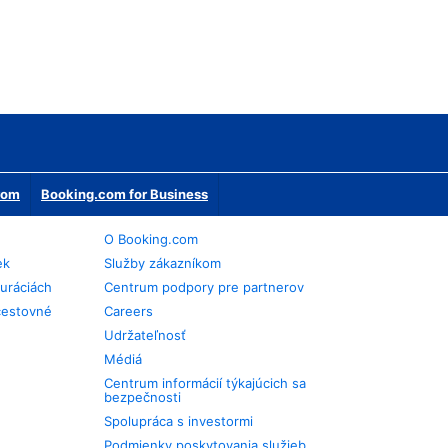
erom
Booking.com for Business
O Booking.com
ek
Služby zákazníkom
auráciách
Centrum podpory pre partnerov
cestovné
Careers
Udržateľnosť
Médiá
Centrum informácií týkajúcich sa
bezpečnosti
Spolupráca s investormi
Podmienky poskytovania služieb