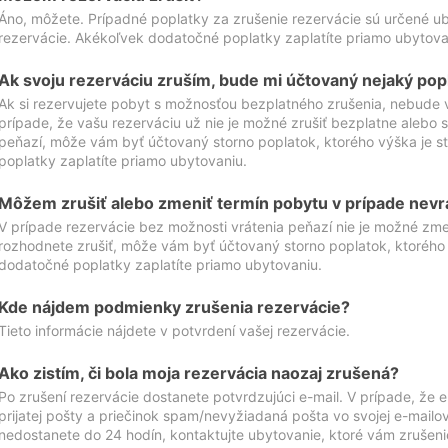
Áno, môžete. Prípadné poplatky za zrušenie rezervácie sú určené 
rezervácie. Akékoľvek dodatočné poplatky zaplatíte priamo ubytova
Ak svoju rezerváciu zruším, bude mi účtovaný nejaký pop
Ak si rezervujete pobyt s možnosťou bezplatného zrušenia, nebude 
prípade, že vašu rezerváciu už nie je možné zrušiť bezplatne alebo s
peňazí, môže vám byť účtovaný storno poplatok, ktorého výška je
poplatky zaplatíte priamo ubytovaniu.
Môžem zrušiť alebo zmeniť termín pobytu v prípade nevr
V prípade rezervácie bez možnosti vrátenia peňazí nie je možné zme
rozhodnete zrušiť, môže vám byť účtovaný storno poplatok, ktoréh
dodatočné poplatky zaplatíte priamo ubytovaniu.
Kde nájdem podmienky zrušenia rezervácie?
Tieto informácie nájdete v potvrdení vašej rezervácie.
Ako zistím, či bola moja rezervácia naozaj zrušená?
Po zrušení rezervácie dostanete potvrdzujúci e-mail. V prípade, že e-
prijatej pošty a priečinok spam/nevyžiadaná pošta vo svojej e-mailo
nedostanete do 24 hodín, kontaktujte ubytovanie, ktoré vám zrušenie