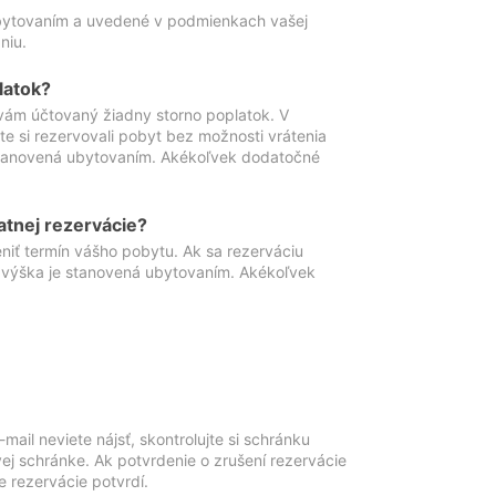
ubytovaním a uvedené v podmienkach vašej
niu.
latok?
vám účtovaný žiadny storno poplatok. V
te si rezervovali pobyt bez možnosti vrátenia
 stanovená ubytovaním. Akékoľvek dodatočné
atnej rezervácie?
niť termín vášho pobytu. Ak sa rezerváciu
o výška je stanovená ubytovaním. Akékoľvek
mail neviete nájsť, skontrolujte si schránku
vej schránke. Ak potvrdenie o zrušení rezervácie
 rezervácie potvrdí.