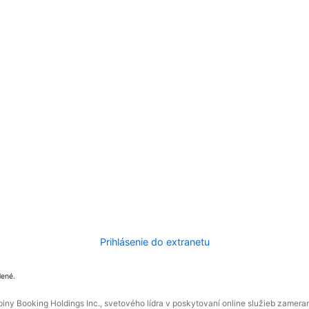
Prihlásenie do extranetu
dené.
ny Booking Holdings Inc., svetového lídra v poskytovaní online služieb zamera