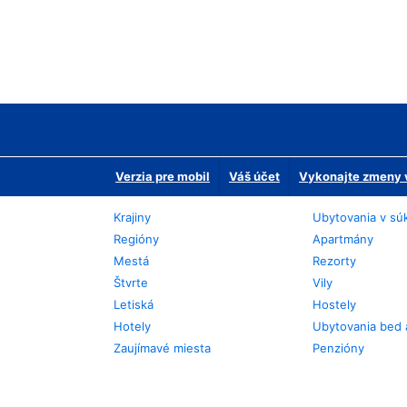
Verzia pre mobil
Váš účet
Vykonajte zmeny v
Krajiny
Ubytovania v sú
Regióny
Apartmány
Mestá
Rezorty
Štvrte
Vily
Letiská
Hostely
Hotely
Ubytovania bed 
Zaujímavé miesta
Penzióny