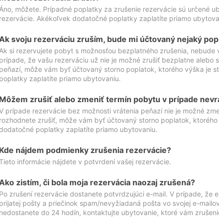
Áno, môžete. Prípadné poplatky za zrušenie rezervácie sú určené 
rezervácie. Akékoľvek dodatočné poplatky zaplatíte priamo ubytova
Ak svoju rezerváciu zruším, bude mi účtovaný nejaký pop
Ak si rezervujete pobyt s možnosťou bezplatného zrušenia, nebude 
prípade, že vašu rezerváciu už nie je možné zrušiť bezplatne alebo s
peňazí, môže vám byť účtovaný storno poplatok, ktorého výška je
poplatky zaplatíte priamo ubytovaniu.
Môžem zrušiť alebo zmeniť termín pobytu v prípade nevr
V prípade rezervácie bez možnosti vrátenia peňazí nie je možné zme
rozhodnete zrušiť, môže vám byť účtovaný storno poplatok, ktoréh
dodatočné poplatky zaplatíte priamo ubytovaniu.
Kde nájdem podmienky zrušenia rezervácie?
Tieto informácie nájdete v potvrdení vašej rezervácie.
Ako zistím, či bola moja rezervácia naozaj zrušená?
Po zrušení rezervácie dostanete potvrdzujúci e-mail. V prípade, že e-
prijatej pošty a priečinok spam/nevyžiadaná pošta vo svojej e-mailo
nedostanete do 24 hodín, kontaktujte ubytovanie, ktoré vám zrušenie