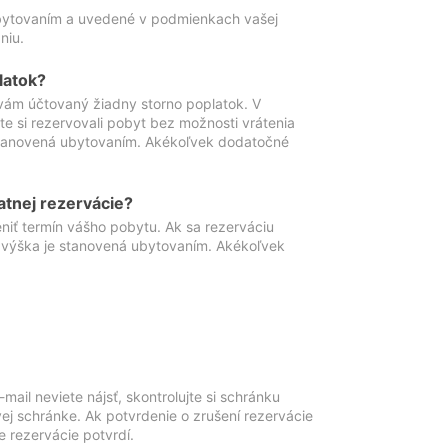
ubytovaním a uvedené v podmienkach vašej
niu.
latok?
vám účtovaný žiadny storno poplatok. V
te si rezervovali pobyt bez možnosti vrátenia
 stanovená ubytovaním. Akékoľvek dodatočné
atnej rezervácie?
niť termín vášho pobytu. Ak sa rezerváciu
o výška je stanovená ubytovaním. Akékoľvek
mail neviete nájsť, skontrolujte si schránku
vej schránke. Ak potvrdenie o zrušení rezervácie
 rezervácie potvrdí.