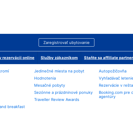
Zaregistrovať ubytovanie
 rezervácii online
Služby zákazníkom
Staňte sa affiliate partn
kromí
Jedinečné miesta na pobyt
Autopožičovňa
Hodnotenia
Vyhľadávač leteni
Mesačné pobyty
Rezervácie v rešt
Sezónne a prázdninové ponuky
Booking.com pre 
agentúry
Traveller Review Awards
and breakfast