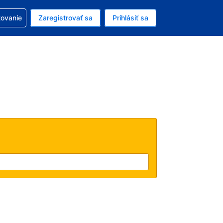
ezerváciou
tovanie
Zaregistrovať sa
Prihlásiť sa
ú menu Americký dolár
e zvolený jazyk V slovenčine