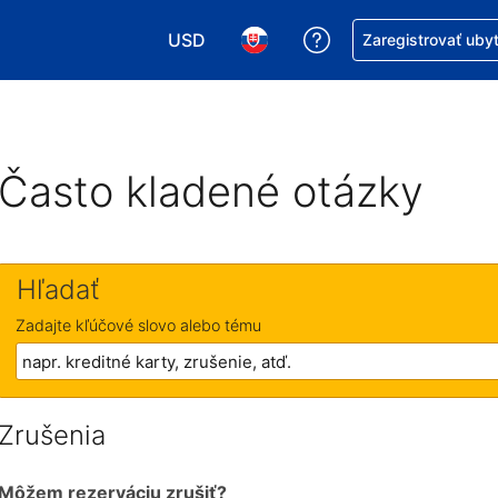
USD
Získajte pomoc s r
Zaregistrovať uby
Vybrať menu. Momentálne máte zvolen
Vybrať jazyk. Momentálne mát
Často kladené otázky
Hľadať
Zadajte kľúčové slovo alebo tému
Zrušenia
Môžem rezerváciu zrušiť?