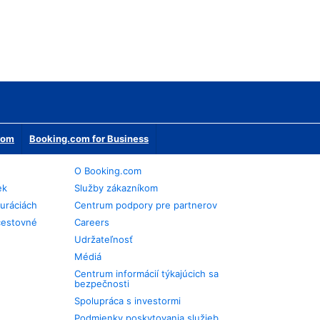
erom
Booking.com for Business
O Booking.com
ek
Služby zákazníkom
auráciách
Centrum podpory pre partnerov
cestovné
Careers
Udržateľnosť
Médiá
Centrum informácií týkajúcich sa
bezpečnosti
Spolupráca s investormi
Podmienky poskytovania služieb