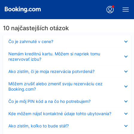
10 najčastejších otázok
Nezobrazuje
Čo je zahrnuté v cene?
sa
Nezobrazuje
Nemám kreditnú kartu. Môžem si napriek tomu
sa
rezervovať izbu?
Nezobrazuje
Ako zistím, či je moja rezervácia potvrdená?
sa
Nezobrazuje
Môžem zrušiť alebo zmeniť svoju rezerváciu cez
sa
Booking.com?
Nezobrazuje
Čo je môj PIN kód a na čo ho potrebujem?
sa
Nezobrazuje
Kde môžem nájsť kontaktné údaje tohto ubytovania?
sa
Nezobrazuje
Ako zistím, koľko to bude stáť?
sa