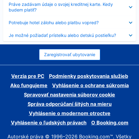
Nezobrazuje
Práve zadávam údaje o svojej kreditnej karte. Kedy
sa
budem platiť?
Nezobrazuje
Potrebuje hotel zálohu alebo platbu vopred?
sa
Nezobrazuje
Je možné požiadať prístelku alebo detskú postieľku?
sa
Zaregistrovať ubytovanie
Verzia pre PC
Podmienky poskytovania služieb
Ako fungujeme
Vyhlásenie o ochrane súkromia
Spravovať nastavenia súborov cookie
Správa odporúčaní šitých na mieru
Vyhlásenie o modernom otroctve
Vyhlásenie o ľudských právach
O Booking.com
Autorské práva © 1996–2026 Booking.com™. Všetky