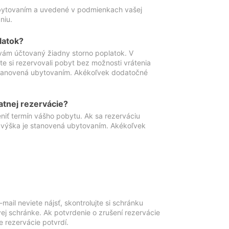
ubytovaním a uvedené v podmienkach vašej
niu.
latok?
vám účtovaný žiadny storno poplatok. V
te si rezervovali pobyt bez možnosti vrátenia
 stanovená ubytovaním. Akékoľvek dodatočné
atnej rezervácie?
niť termín vášho pobytu. Ak sa rezerváciu
o výška je stanovená ubytovaním. Akékoľvek
mail neviete nájsť, skontrolujte si schránku
vej schránke. Ak potvrdenie o zrušení rezervácie
 rezervácie potvrdí.