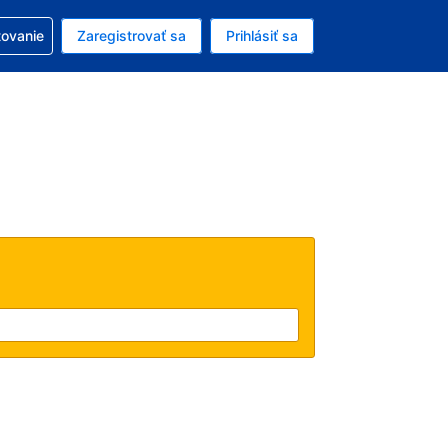
ezerváciou
tovanie
Zaregistrovať sa
Prihlásiť sa
ú menu Americký dolár
e zvolený jazyk V slovenčine