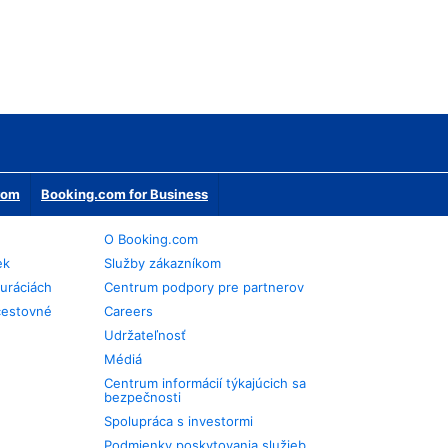
erom
Booking.com for Business
O Booking.com
ek
Služby zákazníkom
auráciách
Centrum podpory pre partnerov
cestovné
Careers
Udržateľnosť
Médiá
Centrum informácií týkajúcich sa
bezpečnosti
Spolupráca s investormi
Podmienky poskytovania služieb