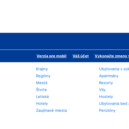
Verzia pre mobil
Váš účet
Vykonajte zmeny v
Krajiny
Ubytovania v sú
Regióny
Apartmány
Mestá
Rezorty
Štvrte
Vily
Letiská
Hostely
Hotely
Ubytovania bed 
Zaujímavé miesta
Penzióny