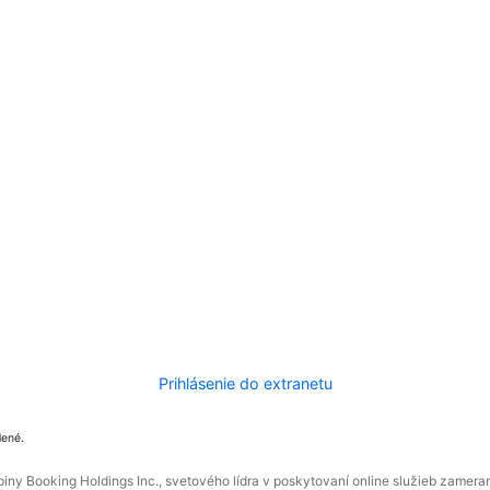
Prihlásenie do extranetu
dené.
ny Booking Holdings Inc., svetového lídra v poskytovaní online služieb zamera