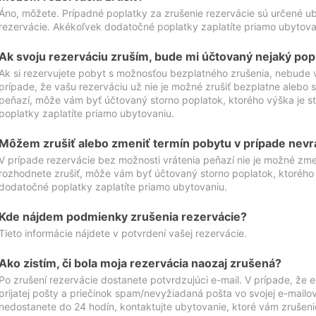
Áno, môžete. Prípadné poplatky za zrušenie rezervácie sú určené 
rezervácie. Akékoľvek dodatočné poplatky zaplatíte priamo ubytova
Ak svoju rezerváciu zruším, bude mi účtovaný nejaký pop
Ak si rezervujete pobyt s možnosťou bezplatného zrušenia, nebude 
prípade, že vašu rezerváciu už nie je možné zrušiť bezplatne alebo s
peňazí, môže vám byť účtovaný storno poplatok, ktorého výška je
poplatky zaplatíte priamo ubytovaniu.
Môžem zrušiť alebo zmeniť termín pobytu v prípade nevr
V prípade rezervácie bez možnosti vrátenia peňazí nie je možné zme
rozhodnete zrušiť, môže vám byť účtovaný storno poplatok, ktoréh
dodatočné poplatky zaplatíte priamo ubytovaniu.
Kde nájdem podmienky zrušenia rezervácie?
Tieto informácie nájdete v potvrdení vašej rezervácie.
Ako zistím, či bola moja rezervácia naozaj zrušená?
Po zrušení rezervácie dostanete potvrdzujúci e-mail. V prípade, že e-
prijatej pošty a priečinok spam/nevyžiadaná pošta vo svojej e-mailo
nedostanete do 24 hodín, kontaktujte ubytovanie, ktoré vám zrušenie