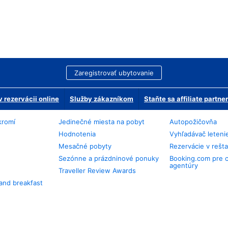
Zaregistrovať ubytovanie
 rezervácii online
Služby zákazníkom
Staňte sa affiliate partn
kromí
Jedinečné miesta na pobyt
Autopožičovňa
Hodnotenia
Vyhľadávač leteni
Mesačné pobyty
Rezervácie v rešt
Sezónne a prázdninové ponuky
Booking.com pre 
agentúry
Traveller Review Awards
and breakfast