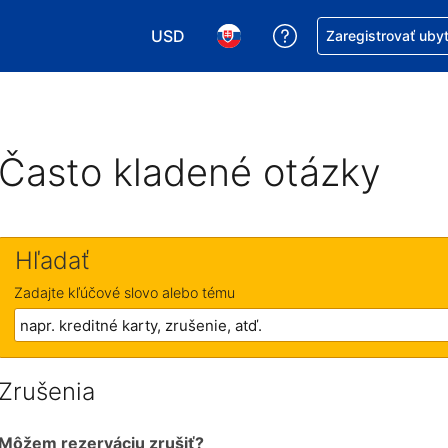
USD
Získajte pomoc s r
Zaregistrovať uby
Vybrať menu. Momentálne máte zvolen
Vybrať jazyk. Momentálne mát
Často kladené otázky
Hľadať
Zadajte kľúčové slovo alebo tému
Zrušenia
Môžem rezerváciu zrušiť?