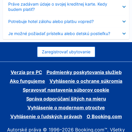
Nezobrazuje
Práve zadávam údaje o svojej kreditnej karte. Kedy
sa
budem platiť?
Nezobrazuje
Potrebuje hotel zálohu alebo platbu vopred?
sa
Nezobrazuje
Je možné požiadať prístelku alebo detskú postieľku?
sa
Zaregistrovať ubytovanie
Verzia pre PC
Podmienky poskytovania služieb
Ako fungujeme
Vyhlásenie o ochrane súkromia
Spravovať nastavenia súborov cookie
Správa odporúčaní šitých na mieru
Vyhlásenie o modernom otroctve
Vyhlásenie o ľudských právach
O Booking.com
Autorské práva © 1996–2026 Booking.com™. Všetky