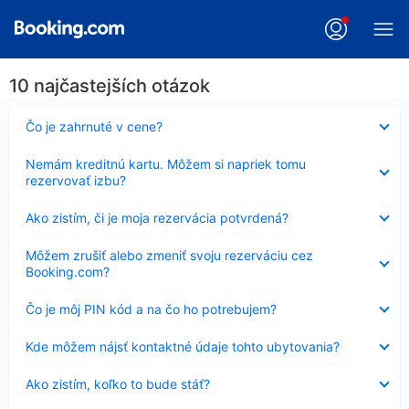
10 najčastejších otázok
Nezobrazuje
Čo je zahrnuté v cene?
sa
Nezobrazuje
Nemám kreditnú kartu. Môžem si napriek tomu
sa
rezervovať izbu?
Nezobrazuje
Ako zistím, či je moja rezervácia potvrdená?
sa
Nezobrazuje
Môžem zrušiť alebo zmeniť svoju rezerváciu cez
sa
Booking.com?
Nezobrazuje
Čo je môj PIN kód a na čo ho potrebujem?
sa
Nezobrazuje
Kde môžem nájsť kontaktné údaje tohto ubytovania?
sa
Nezobrazuje
Ako zistím, koľko to bude stáť?
sa